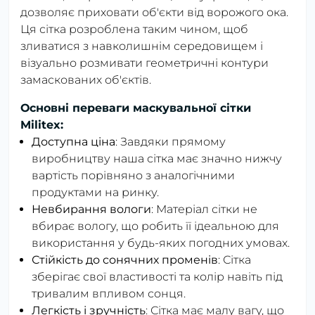
дозволяє приховати об'єкти від ворожого ока.
Ця сітка розроблена таким чином, щоб
зливатися з навколишнім середовищем і
візуально розмивати геометричні контури
замаскованих об'єктів.
Основні переваги маскувальної сітки
Militex:
Доступна ціна
: Завдяки прямому
виробництву наша сітка має значно нижчу
вартість порівняно з аналогічними
продуктами на ринку.
Невбирання вологи
: Матеріал сітки не
вбирає вологу, що робить її ідеальною для
використання у будь-яких погодних умовах.
Стійкість до сонячних променів
: Сітка
зберігає свої властивості та колір навіть під
тривалим впливом сонця.
Легкість і зручність
: Сітка має малу вагу, що