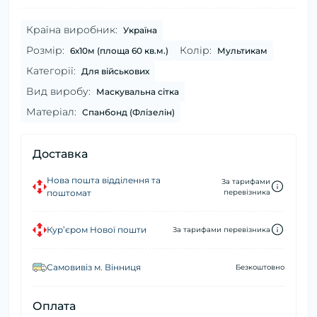
Країна виробник:
Україна
Розмір:
Колір:
6х10м (площа 60 кв.м.)
Мультикам
Категорії:
Для військових
Вид виробу:
Маскувальна сітка
Матеріал:
Спанбонд (Флізелін)
Доставка
Нова пошта відділення та
За тарифами
поштомат
перевізника
Кур’єром Нової пошти
За тарифами перевізника
Самовивіз м. Вінниця
Безкоштовно
Оплата