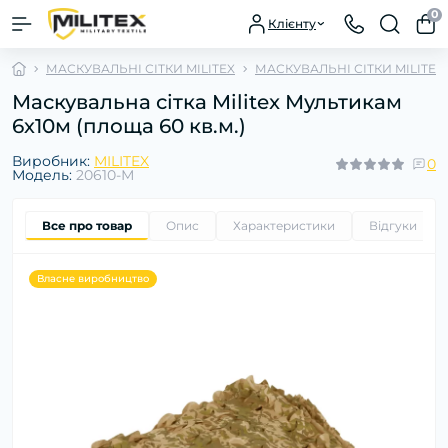
0
Клієнту
МАСКУВАЛЬНІ СІТКИ MILITEX
МАСКУВАЛЬНІ СІТКИ MILITE
Маскувальна сітка Militex Мультикам
6х10м (площа 60 кв.м.)
Виробник:
MILITEX
0
Модель:
20610-М
Все про товар
Опис
Характеристики
Відгуки
0
Власне виробництво