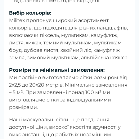
відстанню в 1 метр одна від одної.
Вибір кольорів:
Militex пропонує широкий асортимент
кольорів, що підходять для різних ландшафтів,
включаючи піксель, мультикам, камуфляж,
листя, хижак, темний мультикам, мультикам
бруд, дубове листя, хвойний ліс, камуфляж
земля, зимовий мультикам, альпійська клякса.
Розміри та мінімальні замовлення:
Ми постійно виготовляємо сітки розміром від
2х2,5 до 20х20 метрів. Мінімальне замовлення
– 5 м². При замовленні понад 100 м² ми
виготовляємо сітки за індивідуальними
розмірами.
Наші маскувальні сітки – це поєднання
доступної ціни, високої якості та зручності у
використанні, що робить їх незамінним