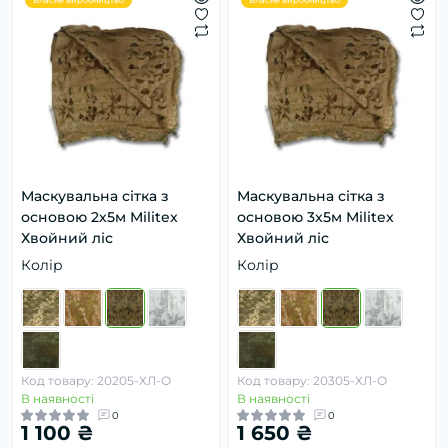
Маскувальна сітка з
Маскувальна сітка з
основою 2х5м Militex
основою 3х5м Militex
Хвойний ліс
Хвойний ліс
Колір
Колір
Код товару: 20205-ХЛ-О
Код товару: 20305-ХЛ-О
В наявності
В наявності
0
0
1 100 ₴
1 650 ₴