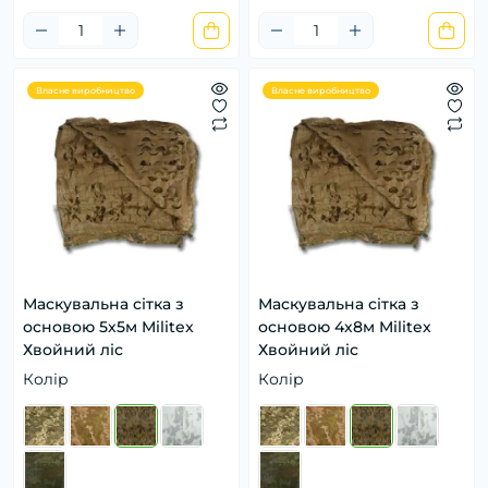
Власне виробництво
Власне виробництво
Маскувальна сітка з
Маскувальна сітка з
основою 5х5м Militex
основою 4х8м Militex
Хвойний ліс
Хвойний ліс
Колір
Колір