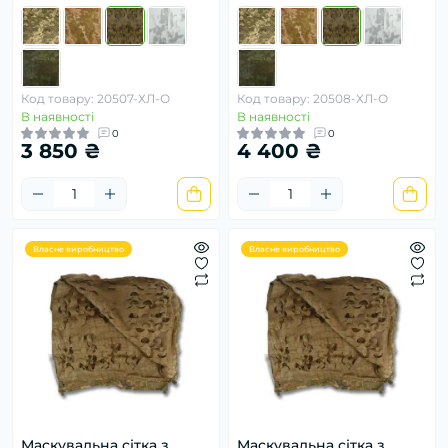
Код товару: 20507-ХЛ-О
Код товару: 20508-ХЛ-О
В наявності
В наявності
0
0
3 850 ₴
4 400 ₴
Власне виробництво
Власне виробництво
Маскувальна сітка з
Маскувальна сітка з