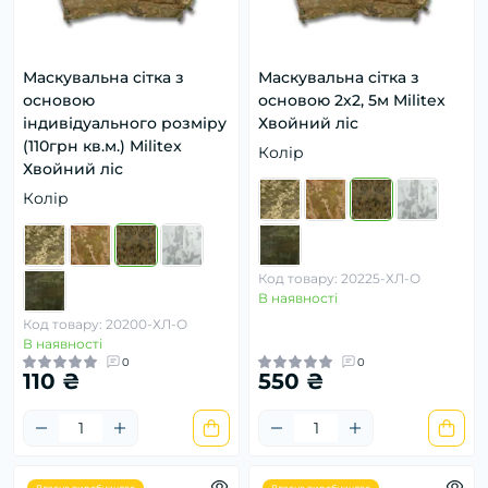
Маскувальна сітка з
Маскувальна сітка з
основою
основою 2х2, 5м Militex
індивідуального розміру
Хвойний ліс
(110грн кв.м.) Militex
Колір
Хвойний ліс
Колір
Код товару: 20225-ХЛ-О
В наявності
Код товару: 20200-ХЛ-О
В наявності
0
0
110 ₴
550 ₴
Власне виробництво
Власне виробництво