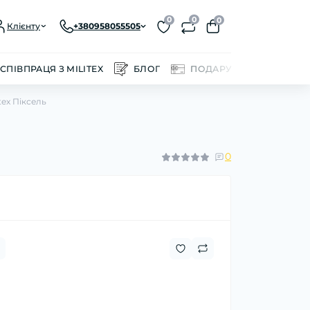
0
0
0
Клієнту
+380958055505
СПІВПРАЦЯ З MILITEX
БЛОГ
ПОДАРУНКОВІ СЕРТИФІ
tex Піксель
0