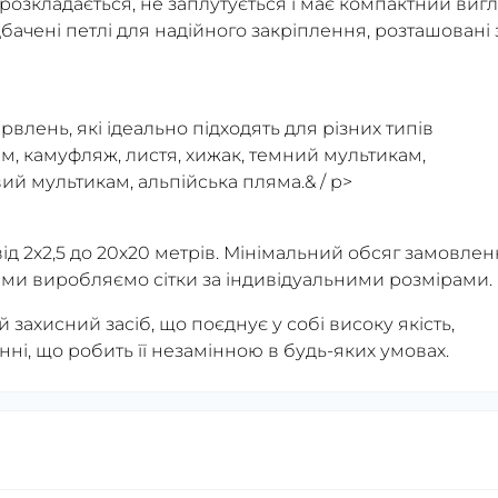
о розкладається, не заплутується і має компактний виг
бачені петлі для надійного закріплення, розташовані 
рвлень, які ідеально підходять для різних типів
кам, камуфляж, листя, хижак, темний мультикам,
ий мультикам, альпійська пляма.& / p>
від 2х2,5 до 20х20 метрів. Мінімальний обсяг замовле
² ми виробляємо сітки за індивідуальними розмірами.
 захисний засіб, що поєднує у собі високу якість,
анні, що робить її незамінною в будь-яких умовах.