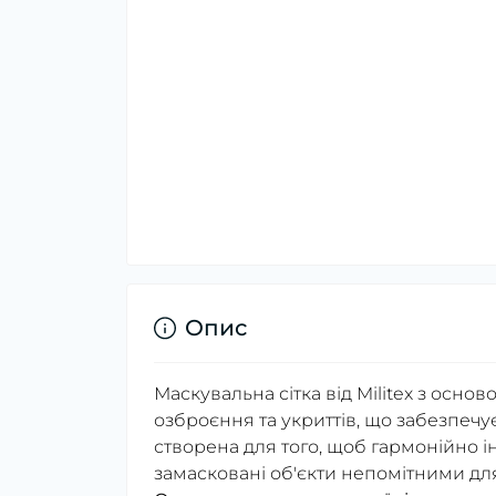
Опис
Маскувальна сітка від Militex з основ
озброєння та укриттів, що забезпечу
створена для того, щоб гармонійно і
замасковані об'єкти непомітними дл