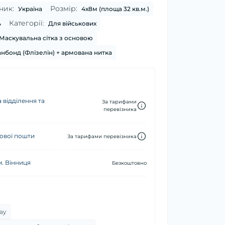
ник:
Розмір:
Україна
4х8м (площа 32 кв.м.)
Категорії:
ь
Для військових
Маскувальна сітка з основою
нбонд (Флізелін) + армована нитка
 відділення та
За тарифами
перевізника
ової пошти
За тарифами перевізника
м. Вінниця
Безкоштовно
ay