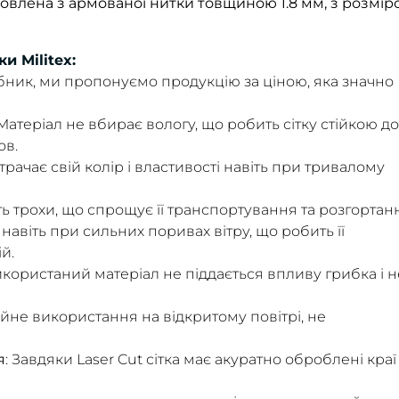
овлена ​​з армованої нитки товщиною 1.8 мм, з розмір
и Militex:
обник, ми пропонуємо продукцію за ціною, яка значно
 Матеріал не вбирає вологу, що робить сітку стійкою до
ов.
 втрачає свій колір і властивості навіть при тривалому
ить трохи, що спрощує її транспортування та розгортан
 навіть при сильних поривах вітру, що робить її
й.
икористаний матеріал не піддається впливу грибка і н
тійне використання на відкритому повітрі, не
я
: Завдяки Laser Cut сітка має акуратно оброблені краї