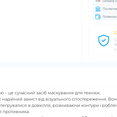
Оплата п
Післяпла
Готівкою
С
С
К
з
ою – це сучасний засіб маскування для техніки,
є надійний захист від візуального спостереження. Вон
нтегруватися в довкілля, розмиваючи контури і робля
я противника.