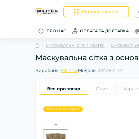
Каталог товарів
ПРО НАС
ОПЛАТА ТА ДОСТАВКА
МАСКУВАЛЬНІ СІТКИ MILITEX
МАСКУВАЛЬНІ
Маскувальна сітка з основ
Виробник:
MILITEX
Модель:
20408-П-О
Все про товар
Опис
Харак
Власне виробництво