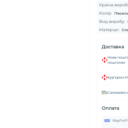
Країна вироб
Колір:
Піксел
Вид виробу:
Матеріал:
Спа
Доставка
Нова пошта
поштомат
Кур’єром Н
Самовивіз 
Оплата
WayForP