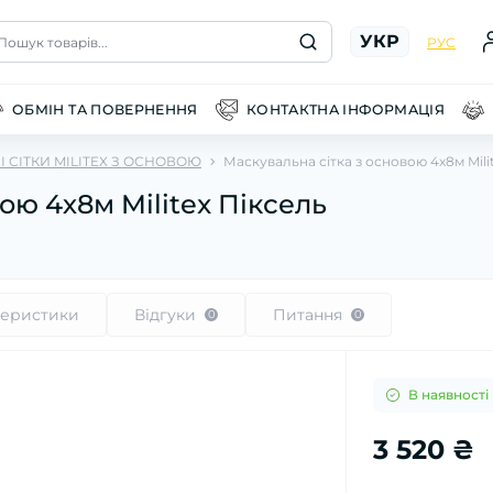
УКР
Пошук товарів...
РУС
ОБМІН ТА ПОВЕРНЕННЯ
КОНТАКТНА ІНФОРМАЦІЯ
 СІТКИ MILITEX З ОСНОВОЮ
Маскувальна сітка з основою 4х8м Mili
ою 4х8м Militex Піксель
теристики
Відгуки
Питання
0
0
В наявності
3 520 ₴