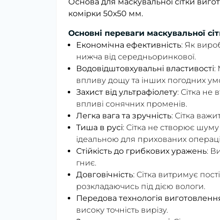
Основа для маскувальної сітки вигот
комірки 50х50 мм.
Основні переваги маскувальної сітк
Економічна ефективність
: Як вир
нижча від середньоринкової.
Водовідштовхувальні властивості
:
впливу дощу та інших погодних ум
Захист від ультрафіолету
: Сітка не
впливі сонячних променів.
Легка вага та зручність
: Сітка важ
Тиша в русі
: Сітка не створює шуму
ідеальною для прихованих операці
Стійкість до грибкових уражень
: В
гниє.
Довговічність
: Сітка витримує пос
розкладаючись під дією вологи.
Передова технологія виготовленн
високу точність вирізу.