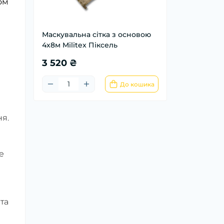
ом
Маскувальна сітка з основою
4х8м Militex Піксель
3 520 ₴
До кошика
ня.
е
 та