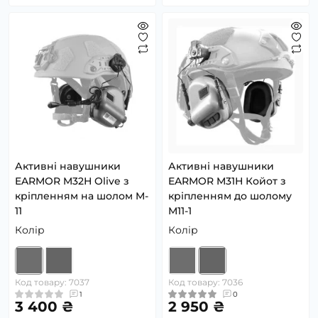
Активні навушники
Активні навушники
EARMOR M32Н Olive з
EARMOR M31Н Койот з
кріпленням на шолом M-
кріпленням до шолому
11
M11-1
Колір
Колір
Код товару: 7037
Код товару: 7036
1
0
3 400 ₴
2 950 ₴