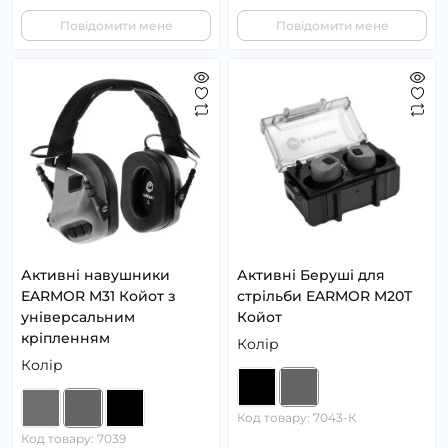
Повідомити мене
Повідомити мене
Активні навушники
Активні Беруші для
EARMOR M31 Койот з
стрільби EARMOR M20T
універсальним
Койот
кріпленням
Колір
Колір
Код товару: 7043-К
Код товару: 7039