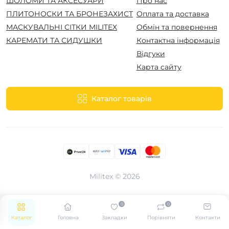
ШОЛОМИ ТА АКСЕСУАРИ
Про нас
●
слуху та комунікації.
ПЛИТОНОСКИ ТА БРОНЕЗАХИСТ
Оплата та доставка
Надійність
: Перевірена міцність у
МАСКУВАЛЬНІ СІТКИ MILITEX
Обмін та повернення
●
найскладніших умовах.
КАРЕМАТИ ТА СИДУШКИ
Контактна інформація
Універсальність
: Підходить для
Відгуки
військових, стрільців і тактичних
Карта сайту
●
тренувань.
Доступність
: Висока якість за розумною
Каталог товарів
●
ціною.
MILITEX — ваш вибір EARMOR
Продукція EARMOR від MILITEX — це надійні
Militex © 2026
тактичні гарнітури, створені для професіоналів і
ентузіастів. Обирайте EARMOR для захисту
0
0
слуху та ефективної комунікації в будь-яких
Каталог
Головна
Закладки
Порівняти
Контакти
умовах!