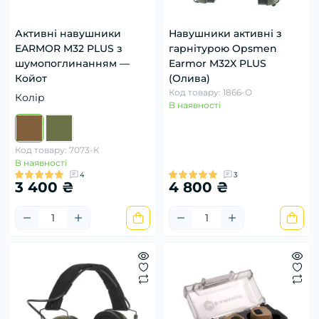
Активні навушники
Навушники активні з
EARMOR M32 PLUS з
гарнітурою Opsmen
шумопоглинанням —
Earmor M32X PLUS
Койот
(Олива)
Код товару: 1866-О
Колір
В наявності
Код товару: 7073-К
В наявності
4
3
3 400 ₴
4 800 ₴