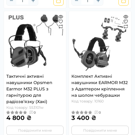
Тактичні активні
Комплект Активні
навушники Opsmen
навушники EARMOR M32
Earmor M32 PLUS з
з Адаптером кріплення
гарнітурою для
на шолом чебурашки
радіозв’язку (Хакі)
Код товару: 10160
Код товару: 553101w
0
0
4 800 ₴
3 400 ₴
Повідомити мене
Повідомити мене