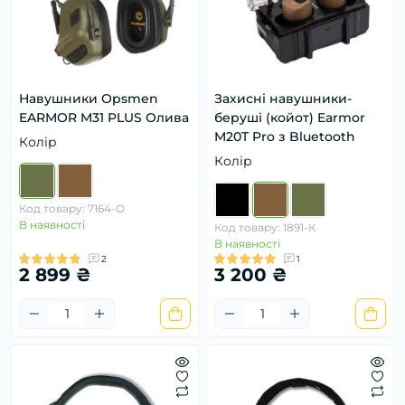
Навушники Opsmen
Захисні навушники-
EARMOR M31 PLUS Олива
беруші (койот) Earmor
M20T Pro з Bluetooth
Колір
Колір
Код товару: 7164-О
В наявності
Код товару: 1891-К
В наявності
2
1
2 899 ₴
3 200 ₴