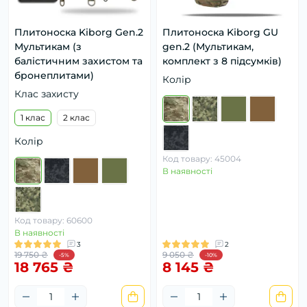
Плитоноска Kiborg Gen.2
Плитоноска Kiborg GU
Мультикам (з
gen.2 (Мультикам,
балістичним захистом та
комплект з 8 підсумків)
бронеплитами)
Колір
Клас захисту
1 клас
2 клас
Колір
Код товару: 45004
В наявності
Код товару: 60600
В наявності
3
2
19 750 ₴
9 050 ₴
-5%
-10%
18 765 ₴
8 145 ₴