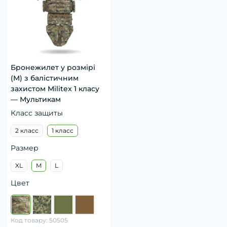
Бронежилет у розмірі
(M) з балістичним
захистом Militex 1 класу
— Мультикам
Класс защиты
2 класс
1 класс
Размер
XL
M
L
Цвет
Код товару: 50505