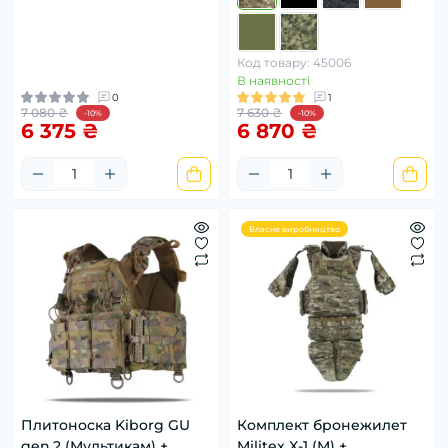
Код товару: 45006
В наявності
0
1
7 080 ₴
7 630 ₴
-10%
-10%
6 375 ₴
6 870 ₴
Власне виробництво
Плитоноска Kiborg GU
Комплект бронежилет
gen.2 (Мультикам) +
Militex X-1 (M) +