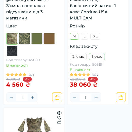
З'ємна панеллю з
балістичний захист 1
підсумками під 3
клас Cordura USA
магазини
MULTICAM
Цвет
Розмір
M
L
XL
Клас захисту
2 клас
1 клас
Код товару: 45000
Код товару: 50519
В наявності
В наявності
1
2
4 800 ₴
42 290 ₴
-5%
-10%
4 560 ₴
38 060 ₴