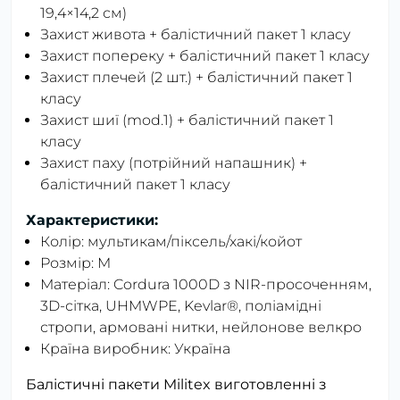
19,4×14,2 см)
Захист живота + балістичний пакет 1 класу
Захист попереку + балістичний пакет 1 класу
Захист плечей (2 шт.) + балістичний пакет 1
класу
Захист шиї (mod.1) + балістичний пакет 1
класу
Захист паху (потрійний напашник) +
балістичний пакет 1 класу
Характеристики:
Колір:
мультикам/піксель/хакі/койот
Розмір:
M
Матеріал:
Cordura 1000D з NIR-просоченням,
3D-сітка, UHMWPE, Kevlar®, поліамідні
стропи, армовані нитки, нейлонове велкро
Країна виробник:
Україна
Балістичні пакети Militex виготовленні з