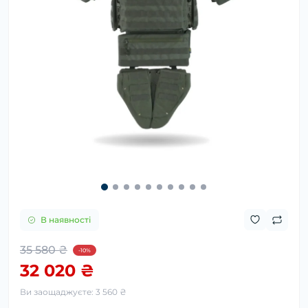
В наявності
35 580 ₴
-10%
32 020 ₴
Ви заощаджуєте:
3 560 ₴