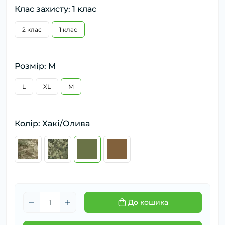
Клас захисту: 1 клас
2 клас
1 клас
Розмір: M
L
XL
M
Колір: Хакі/Олива
До кошика