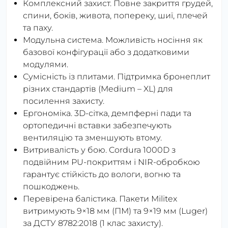
Комплексний захист.
Повне закриття грудей,
спини, боків, живота, попереку, шиї, плечей
та паху.
Модульна система.
Можливість носіння як
базової конфігурації або з додатковими
модулями.
Сумісність із плитами.
Підтримка бронеплит
різних стандартів (Medium – XL) для
посилення захисту.
Ергономіка.
3D-сітка, демпферні пади та
ортопедичні вставки забезпечують
вентиляцію та зменшують втому.
Витривалість у бою.
Cordura 1000D з
подвійним PU-покриттям і NIR-обробкою
гарантує стійкість до вологи, вогню та
пошкоджень.
Перевірена балістика.
Пакети Militex
витримують 9×18 мм (ПМ) та 9×19 мм (Luger)
за ДСТУ 8782:2018 (1 клас захисту).