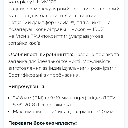
матеріалу
UHMWPE —
надвисокомолекулярний поліетилен, топовий
матеріал для балістики. Синтетичний
нетканий демпфер (Kevlar®) для зниження
позаперешкодної травми. Чохол — 100%
нейлон з TPU-покриттям, ультразвукова
запайка країв.
Особливості виробництва:
Лазерна порізка та
запайка для ідеальної точності. Можливість
виготовлення за індивідуальними розмірами.
Сертифіковані випробування.
Випробування:
9×18 мм (ПМ) та 9×19 мм (Luger) згідно ДСТУ
8782:2018 (1 клас захисту).
Максимальна глибина деформації: ≤20 мм.
Переваги бронекомплекту: