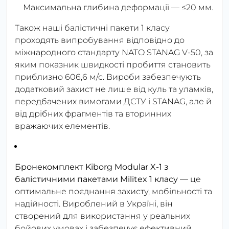
Максимальна глибина деформації — ≤20 мм.
Також наші балістичні пакети 1 класу
проходять випробування відповідно до
міжнародного стандарту
NATO STANAG V-50
, за
яким показник швидкості пробиття становить
приблизно 606,6 м/с
. Вироби забезпечують
додатковий захист не лише від куль та уламків,
передбачених вимогами
ДСТУ
і
STANAG
, але й
від дрібних фрагментів та вторинних
вражаючих елементів.
Бронекомплект Kiborg Modular X-1 з
балістичними пакетами Militex 1 класу
— це
оптимальне поєднання захисту, мобільності та
надійності. Вироблений в Україні, він
створений для використання у реальних
бойових умовах і забезпечує ефективний