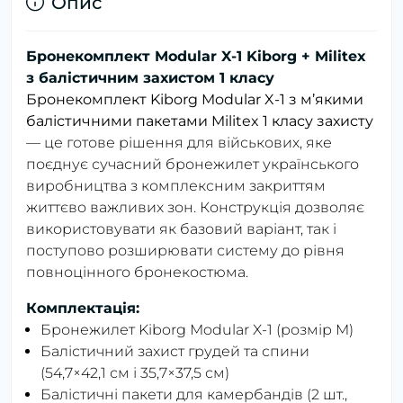
Опис
Бронекомплект Modular X-1 Kiborg + Militex
з балістичним захистом 1 класу
Бронекомплект Kiborg Modular X-1 з м’якими
балістичними пакетами Militex 1 класу захисту
— це готове рішення для військових, яке
поєднує сучасний бронежилет українського
виробництва з комплексним закриттям
життєво важливих зон. Конструкція дозволяє
використовувати як базовий варіант, так і
поступово розширювати систему до рівня
повноцінного бронекостюма.
Комплектація:
Бронежилет
Kiborg Modular X-1
(розмір M)
Балістичний захист грудей та спини
(54,7×42,1 см і 35,7×37,5 см)
Балістичні пакети для камербандів (2 шт.,