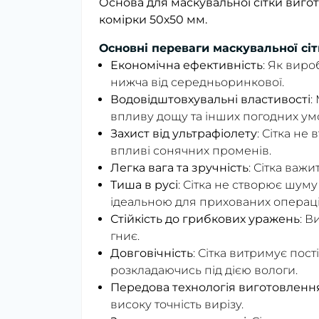
Основа для маскувальної сітки вигот
комірки 50х50 мм.
Основні переваги маскувальної сітк
Економічна ефективність
: Як вир
нижча від середньоринкової.
Водовідштовхувальні властивості
:
впливу дощу та інших погодних ум
Захист від ультрафіолету
: Сітка не
впливі сонячних променів.
Легка вага та зручність
: Сітка важ
Тиша в русі
: Сітка не створює шуму
ідеальною для прихованих операці
Стійкість до грибкових уражень
: В
гниє.
Довговічність
: Сітка витримує пос
розкладаючись під дією вологи.
Передова технологія виготовленн
високу точність вирізу.