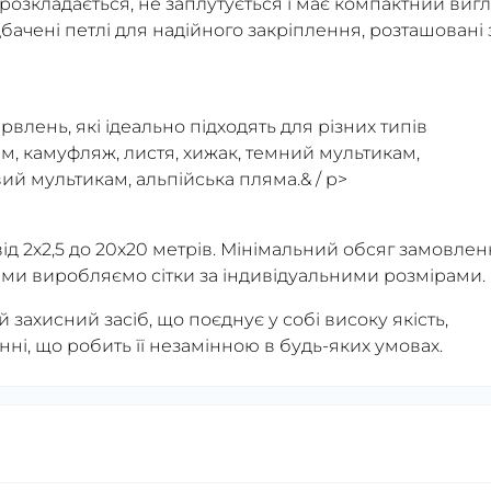
о розкладається, не заплутується і має компактний виг
бачені петлі для надійного закріплення, розташовані 
рвлень, які ідеально підходять для різних типів
кам, камуфляж, листя, хижак, темний мультикам,
ий мультикам, альпійська пляма.& / p>
від 2х2,5 до 20х20 метрів. Мінімальний обсяг замовле
² ми виробляємо сітки за індивідуальними розмірами.
 захисний засіб, що поєднує у собі високу якість,
анні, що робить її незамінною в будь-яких умовах.