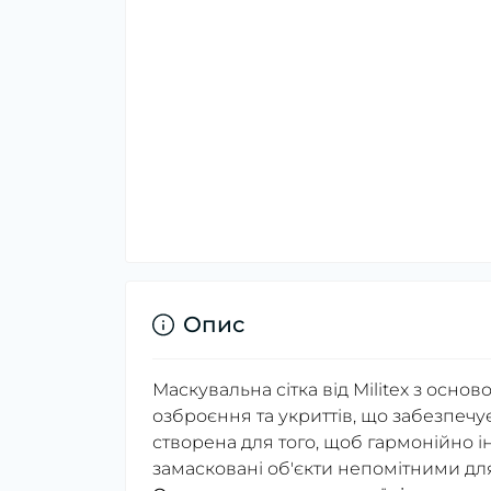
Опис
Маскувальна сітка від Militex з основ
озброєння та укриттів, що забезпечу
створена для того, щоб гармонійно і
замасковані об'єкти непомітними дл