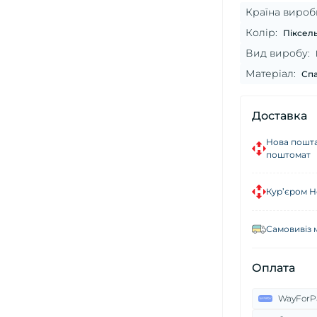
Країна вироб
Колір:
Піксел
Вид виробу:
Матеріал:
Спа
Доставка
Нова пошта
поштомат
Кур’єром Н
Самовивіз 
Оплата
WayForP