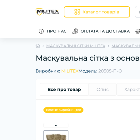
Каталог товарів
ПРО НАС
ОПЛАТА ТА ДОСТАВКА
МАСКУВАЛЬНІ СІТКИ MILITEX
МАСКУВАЛЬНІ
Маскувальна сітка з основ
Виробник:
MILITEX
Модель:
20505-П-О
Все про товар
Опис
Харак
Власне виробництво