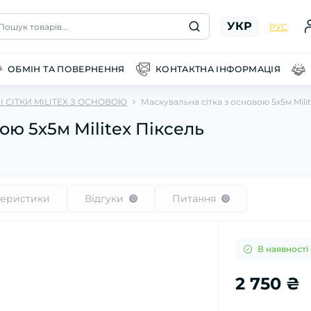
УКР
Пошук товарів...
РУС
ОБМІН ТА ПОВЕРНЕННЯ
КОНТАКТНА ІНФОРМАЦІЯ
 СІТКИ MILITEX З ОСНОВОЮ
Маскувальна сітка з основою 5х5м Mili
ою 5х5м Militex Піксель
теристики
Відгуки
Питання
0
0
В наявності
2 750 ₴