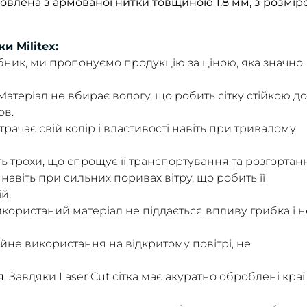
овлена ​​з армованої нитки товщиною 1.8 мм, з розмір
и Militex:
обник, ми пропонуємо продукцію за ціною, яка значно
 Матеріал не вбирає вологу, що робить сітку стійкою до
ов.
 втрачає свій колір і властивості навіть при тривалому
ить трохи, що спрощує її транспортування та розгортан
 навіть при сильних поривах вітру, що робить її
й.
икористаний матеріал не піддається впливу грибка і н
тійне використання на відкритому повітрі, не
я
: Завдяки Laser Cut сітка має акуратно оброблені краї