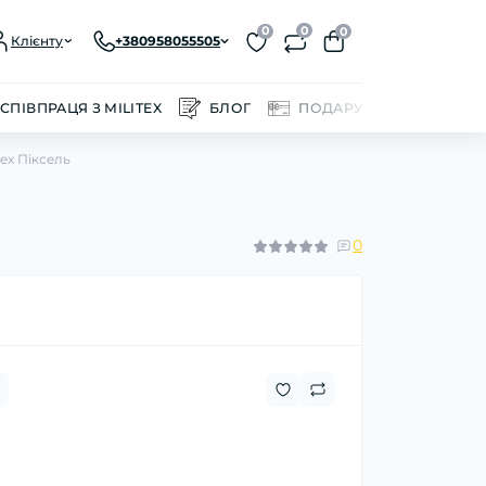
0
0
0
Клієнту
+380958055505
СПІВПРАЦЯ З MILITEX
БЛОГ
ПОДАРУНКОВІ СЕРТИФІ
tex Піксель
0