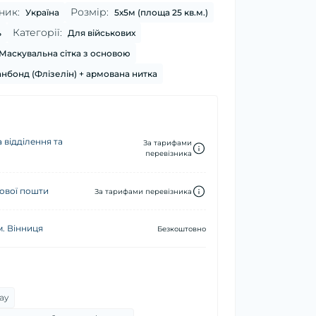
ник:
Розмір:
Україна
5х5м (площа 25 кв.м.)
Категорії:
ь
Для військових
Маскувальна сітка з основою
нбонд (Флізелін) + армована нитка
 відділення та
За тарифами
перевізника
ової пошти
За тарифами перевізника
м. Вінниця
Безкоштовно
ay