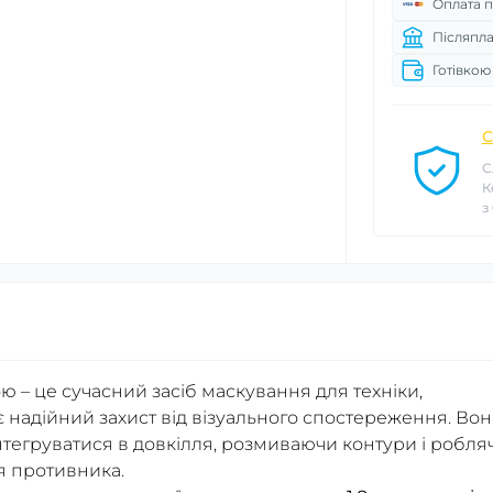
Оплата п
Післяпла
Готівкою
С
С
К
з
ою – це сучасний засіб маскування для техніки,
є надійний захист від візуального спостереження. Вон
нтегруватися в довкілля, розмиваючи контури і робля
я противника.