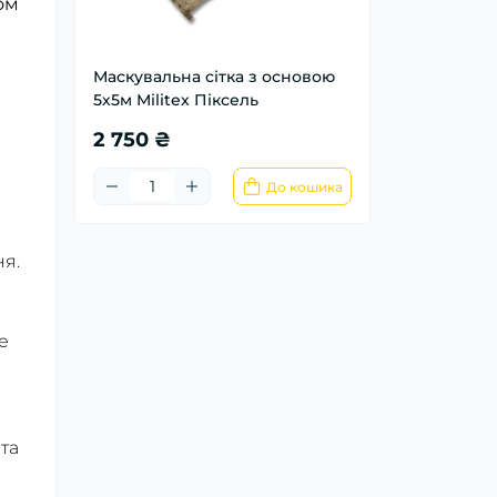
ом
Маскувальна сітка з основою
5х5м Militex Піксель
2 750 ₴
До кошика
ня.
е
 та