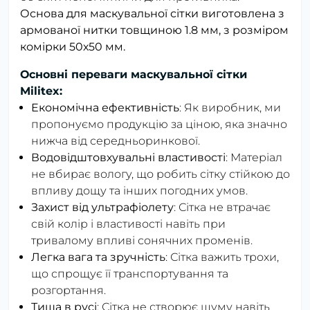
Основа для маскувальної сітки виготовлена ​​з
армованої нитки товщиною 1.8 мм, з розміром
комірки 50х50 мм.
Основні переваги маскувальної сітки
Militex:
Економічна ефективність
: Як виробник, ми
пропонуємо продукцію за ціною, яка значно
нижча від середньоринкової.
Водовідштовхувальні властивості
: Матеріал
не вбирає вологу, що робить сітку стійкою до
впливу дощу та інших погодних умов.
Захист від ультрафіолету
: Сітка не втрачає
свій колір і властивості навіть при
тривалому впливі сонячних променів.
Легка вага та зручність
: Сітка важить трохи,
що спрощує її транспортування та
розгортання.
Тиша в русі
: Сітка не створює шуму навіть