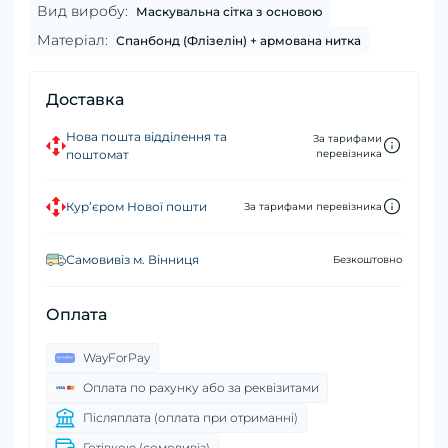
Вид виробу:
Маскувальна сітка з основою
Матеріал:
Спанбонд (Флізелін) + армована нитка
Доставка
Нова пошта відділення та
За тарифами
поштомат
перевізника
Кур’єром Нової пошти
За тарифами перевізника
Самовивіз м. Вінниця
Безкоштовно
Оплата
WayForPay
Оплата по рахунку або за реквізитами
Післяплата (оплата при отриманні)
Готівкою (сомовивіз)