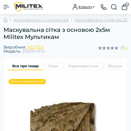
0
Клієнту
МАСКУВАЛЬНІ СІТКИ MILITEX
МАСКУВАЛЬНІ СІТКИ MILITE
Маскувальна сітка з основою 2х5м
Militex Мультикам
Виробник:
MILITEX
0
Модель:
20205-М-О
Все про товар
Опис
Характеристики
Відгуки
0
Власне виробництво