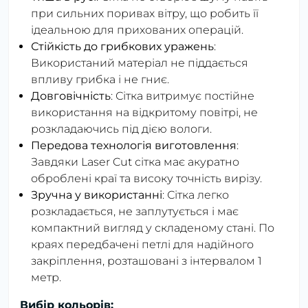
при сильних поривах вітру, що робить її
ідеальною для прихованих операцій.
Стійкість до грибкових уражень
:
Використаний матеріал не піддається
впливу грибка і не гниє.
Довговічність
: Сітка витримує постійне
використання на відкритому повітрі, не
розкладаючись під дією вологи.
Передова технологія виготовлення
:
Завдяки Laser Cut сітка має акуратно
оброблені краї та високу точність вирізу.
Зручна у використанні
: Сітка легко
розкладається, не заплутується і має
компактний вигляд у складеному стані. По
краях передбачені петлі для надійного
закріплення, розташовані з інтервалом 1
метр.
Вибір кольорів: