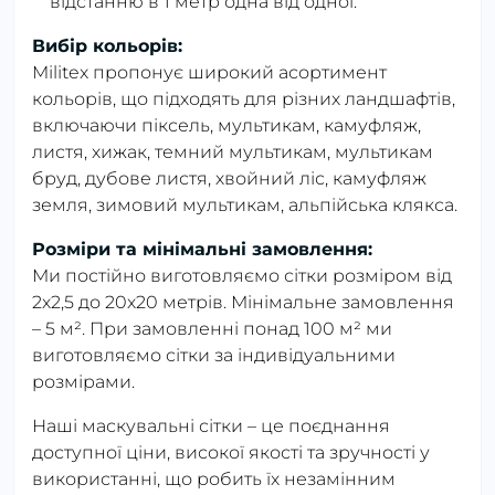
відстанню в 1 метр одна від одної.
Вибір кольорів:
Militex пропонує широкий асортимент
кольорів, що підходять для різних ландшафтів,
включаючи піксель, мультикам, камуфляж,
листя, хижак, темний мультикам, мультикам
бруд, дубове листя, хвойний ліс, камуфляж
земля, зимовий мультикам, альпійська клякса.
Розміри та мінімальні замовлення:
Ми постійно виготовляємо сітки розміром від
2х2,5 до 20х20 метрів. Мінімальне замовлення
– 5 м². При замовленні понад 100 м² ми
виготовляємо сітки за індивідуальними
розмірами.
Наші маскувальні сітки – це поєднання
доступної ціни, високої якості та зручності у
використанні, що робить їх незамінним