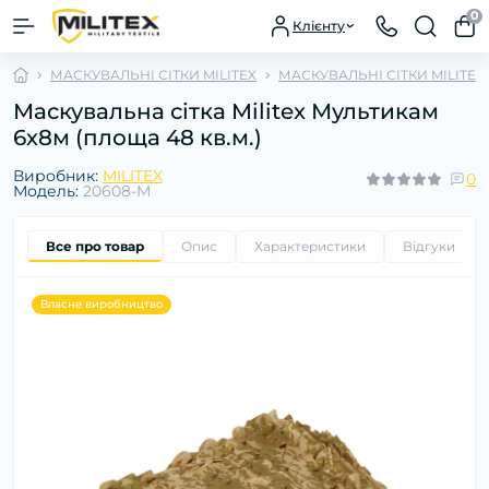
0
Клієнту
МАСКУВАЛЬНІ СІТКИ MILITEX
МАСКУВАЛЬНІ СІТКИ MILITE
Маскувальна сітка Militex Мультикам
6х8м (площа 48 кв.м.)
Виробник:
MILITEX
0
Модель:
20608-М
Все про товар
Опис
Характеристики
Відгуки
0
Власне виробництво