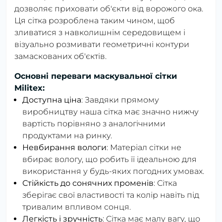
дозволяє приховати об'єкти від ворожого ока.
Ця сітка розроблена таким чином, щоб
зливатися з навколишнім середовищем і
візуально розмивати геометричні контури
замаскованих об'єктів.
Основні переваги маскувальної сітки
Militex:
Доступна ціна
: Завдяки прямому
виробництву наша сітка має значно нижчу
вартість порівняно з аналогічними
продуктами на ринку.
Невбирання вологи
: Матеріал сітки не
вбирає вологу, що робить її ідеальною для
використання у будь-яких погодних умовах.
Стійкість до сонячних променів
: Сітка
зберігає свої властивості та колір навіть під
тривалим впливом сонця.
Легкість і зручність
: Сітка має малу вагу, що