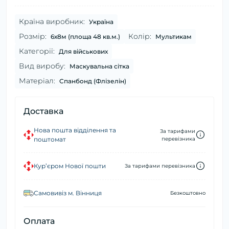
Країна виробник:
Україна
Розмір:
Колір:
6х8м (площа 48 кв.м.)
Мультикам
Категорії:
Для військових
Вид виробу:
Маскувальна сітка
Матеріал:
Спанбонд (Флізелін)
Доставка
Нова пошта відділення та
За тарифами
поштомат
перевізника
Кур’єром Нової пошти
За тарифами перевізника
Самовивіз м. Вінниця
Безкоштовно
Оплата