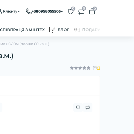
0
0
0
Клієнту
+380958055505
СПІВПРАЦЯ З MILITEX
БЛОГ
ПОДАРУНКОВІ СЕРТИФІ
мля 6х10м (площа 60 кв.м.)
.м.)
0