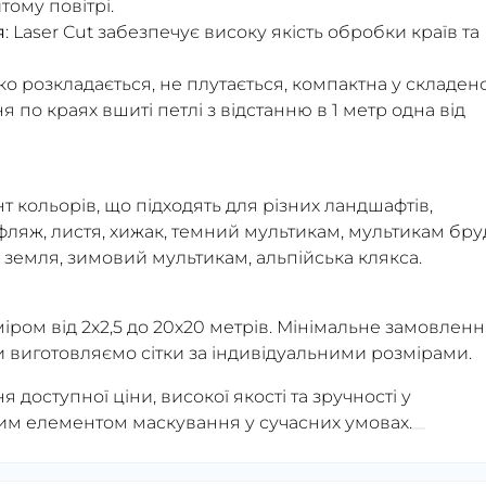
тому повітрі.
я
: Laser Cut забезпечує високу якість обробки країв та
егко розкладається, не плутається, компактна у складе
я по краях вшиті петлі з відстанню в 1 метр одна від
 кольорів, що підходять для різних ландшафтів,
ляж, листя, хижак, темний мультикам, мультикам бру
 земля, зимовий мультикам, альпійська клякса.
іром від 2х2,5 до 20х20 метрів. Мінімальне замовленн
и виготовляємо сітки за індивідуальними розмірами.
 доступної ціни, високої якості та зручності у
ним елементом маскування у сучасних умовах.