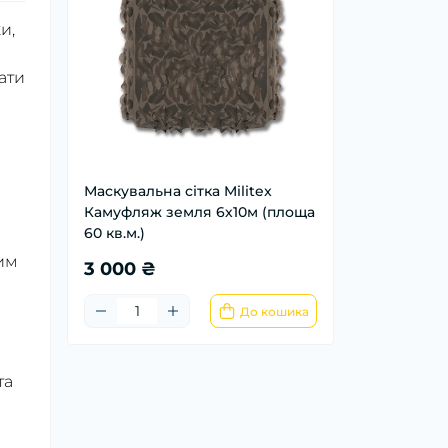
и,
ати
Маскувальна сітка Militex
Камуфляж земля 6х10м (площа
60 кв.м.)
лим
3 000 ₴
До кошика
та