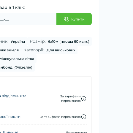
ар в 1 клік:
Купити
ник:
Розмір:
Україна
6х10м (площа 60 кв.м.)
Категорії:
яж земля
Для військових
Маскувальна сітка
нбонд (Флізелін)
 відділення та
За тарифами
перевізника
ової пошти
За тарифами перевізника
м. Вінниця
Безкоштовно