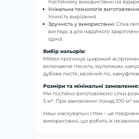
постійному використанні на відкри
Унікальна технологія виготовленн
точність вирізання.
Зручність у використанні
: Сітка л
вигляді, а для надійного закріпленн
одної.
Вибір кольорів:
Militex пропонує широкий асортимент
включаючи піксель, мультикам, камуф
дубове листя, хвойний ліс, камуфляж
Розміри та мінімальні замовлення:
Ми постійно виготовляємо сітки розм
5 м². При замовленні понад 100 м² м
Наші маскувальні сітки – це поєднання
використанні, що робить їх незамін