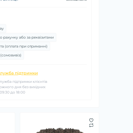
ay
о рахунку або за реквізитами
та (оплата при отриманні)
 (сомовивіз)
лужба підтримки
лужба підтримки клієнтів
ожного дня без вихідних
 09:30 до 18:00