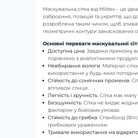
Маскувальна сітка від Militex – це і
озброєння, позицій та укриттів, що д
розроблена таким чином, щоб злива
геометричні контури замаскованих об
Основні переваги маскувальної сітк
Доступна ціна
: Завдяки прямому в
порівняно з аналогічними продукт
Невбирання вологи
: Матеріал сіт
використання у будь-яких погодни
Стійкість до сонячних променів
: С
впливом сонця.
Легкість і зручність
: Сітка має мал
Безшумність
: Сітка не видає жодн
фактором у бойових умовах.
Стійкість до грибка
: Спанбонд (Фліз
грибковим ураженням.
Тривале використання на відкрито