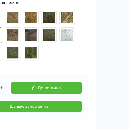
ляж земля
До кошика
Швидке замовлення