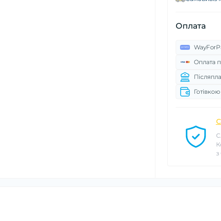
Оплата
WayForP
Оплата п
Післяпла
Готівкою
С
С
К
з