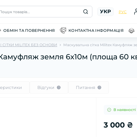
УКР
Пошук товарів...
РУС
ОБМІН ТА ПОВЕРНЕННЯ
КОНТАКТНА ІНФОРМАЦІЯ
 СІТКИ MILITEX БЕЗ ОСНОВИ
Маскувальна сітка Militex Камуфляж зе
 Камуфляж земля 6х10м (площа 60 кв
теристики
Відгуки
Питання
0
0
В наявності
3 000 ₴