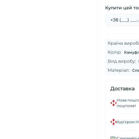
Купити цей тов
Країна вироб
Колір:
Камуфл
Вид виробу:
Матеріал:
Спа
Доставка
Нова пошта
поштомат
Кур’єром Н
Самовивіз 