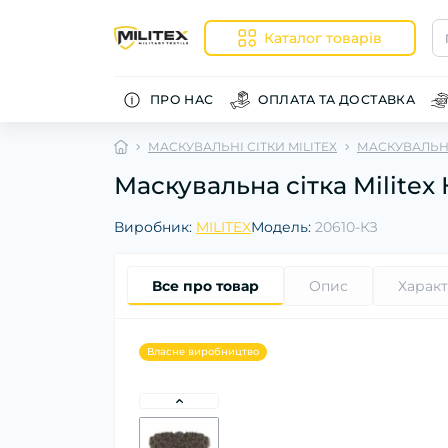
Каталог товарів
ПРО НАС
ОПЛАТА ТА ДОСТАВКА
МАСКУВАЛЬНІ СІТКИ MILITEX
МАСКУВАЛЬНІ
Маскувальна сітка Militex
Виробник:
MILITEX
Модель:
20610-КЗ
Все про товар
Опис
Харак
Власне виробництво