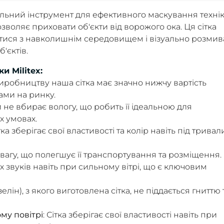
деальний інструмент для ефективного маскування технік
озволяє приховати об'єкти від ворожого ока. Ця сітка
тися з навколишнім середовищем і візуально розмив
'єктів.
и Militex:
иробництву наша сітка має значно нижчу вартість
ами на ринку.
ки не вбирає вологу, що робить її ідеальною для
х умовах.
ітка зберігає свої властивості та колір навіть під трива
у вагу, що полегшує її транспортування та розміщення.
их звуків навіть при сильному вітрі, що є ключовим
елін), з якого виготовлена сітка, не піддається гниттю 
му повітрі
: Сітка зберігає свої властивості навіть при