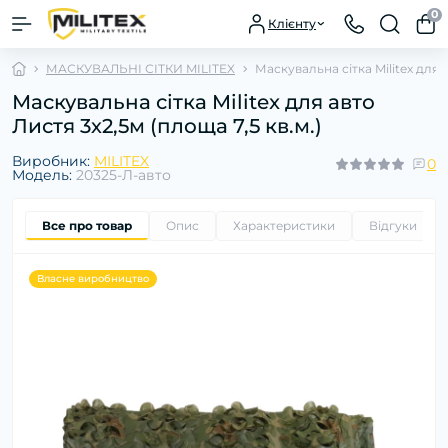
0
Клієнту
МАСКУВАЛЬНІ СІТКИ MILITEX
Маскувальна сітка Militex для а
Маскувальна сітка Militex для авто
Листя 3х2,5м (площа 7,5 кв.м.)
Виробник:
MILITEX
0
Модель:
20325-Л-авто
Все про товар
Опис
Характеристики
Відгуки
0
Власне виробництво