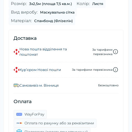
Розмір:
Колір:
3х2,5м (площа 7,5 кв.м.)
Листя
Вид виробу:
Маскувальна сітка
Матеріал:
Спанбонд (Флізелін)
Доставка
Нова пошта відділення та
За тарифами
поштомат
перевізника
Кур’єром Нової пошти
За тарифами перевізника
Самовивіз м. Вінниця
Безкоштовно
Оплата
WayForPay
Оплата по рахунку або за реквізитами
Післяплата (оплата при отриманні)