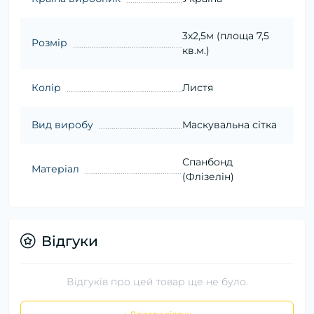
3х2,5м (площа 7,5
Розмір
кв.м.)
Колір
Листя
Вид виробу
Маскувальна сітка
Спанбонд
Матеріал
(Флізелін)
Відгуки
Відгуків про цей товар ще не було.