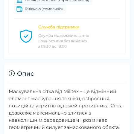
Готівкою (сомовивіз)
Служба підтримки
Служба підтримки клієнтів
Кожного дня без вихідних
з 09:30 до 18:00
Опис
Маскувальна сітка від Militex – це відмінний
елемент маскування техніки, озброєння,
позицій та укриттів від очей противника. Сітка
дозволяє максимально злитися з
навколишнім середовищем і розмиває
геометричний силует замаскованого обєкта.