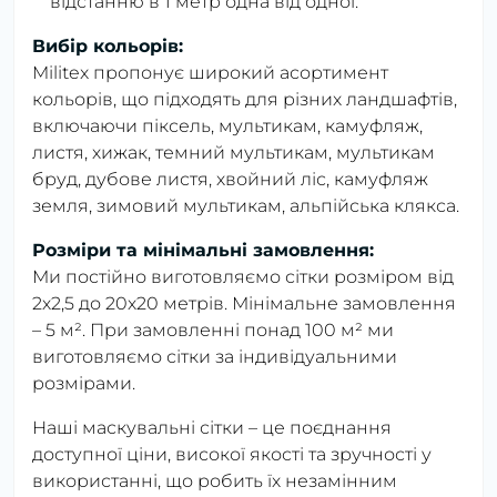
відстанню в 1 метр одна від одної.
Вибір кольорів:
Militex пропонує широкий асортимент
кольорів, що підходять для різних ландшафтів,
включаючи піксель, мультикам, камуфляж,
листя, хижак, темний мультикам, мультикам
бруд, дубове листя, хвойний ліс, камуфляж
земля, зимовий мультикам, альпійська клякса.
Розміри та мінімальні замовлення:
Ми постійно виготовляємо сітки розміром від
2х2,5 до 20х20 метрів. Мінімальне замовлення
– 5 м². При замовленні понад 100 м² ми
виготовляємо сітки за індивідуальними
розмірами.
Наші маскувальні сітки – це поєднання
доступної ціни, високої якості та зручності у
використанні, що робить їх незамінним