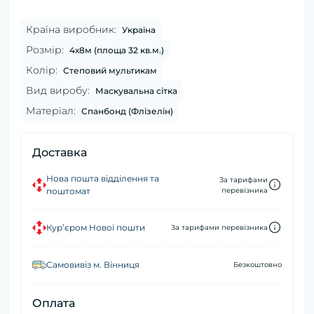
Країна виробник:
Україна
Розмір:
4х8м (площа 32 кв.м.)
Колір:
Степовий мультикам
Вид виробу:
Маскувальна сітка
Матеріал:
Спанбонд (Флізелін)
Доставка
Нова пошта відділення та
За тарифами
поштомат
перевізника
Кур’єром Нової пошти
За тарифами перевізника
Самовивіз м. Вінниця
Безкоштовно
Оплата