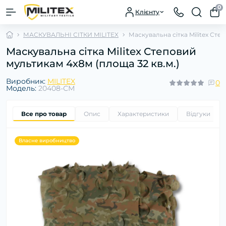
0
Клієнту
МАСКУВАЛЬНІ СІТКИ MILITEX
Маскувальна сітка Militex Сте
Маскувальна сітка Militex Степовий
мультикам 4х8м (площа 32 кв.м.)
Виробник:
MILITEX
0
Модель:
20408-СМ
Все про товар
Опис
Характеристики
Відгуки
0
Власне виробництво