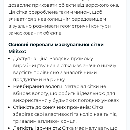
дозволяє приховати об'єкти від ворожого ока.
Ця сітка розроблена таким чином, щоб
зливатися з навколишнім середовищем і
візуально розмивати геометричні контури
замаскованих об'єктів.
Основні переваги маскувальної сітки
Militex:
Доступна ціна
: Завдяки прямому
виробництву наша сітка має значно нижчу
вартість порівняно з аналогічними
продуктами на ринку.
Невбирання вологи
: Матеріал сітки не
вбирає вологу, що робить її ідеальною для
використання у будь-яких погодних умовах.
Стійкість до сонячних променів
: Сітка
зберігає свої властивості та колір навіть під
тривалим впливом сонця.
Легкість і зручність
: Сітка має малу вагу, що