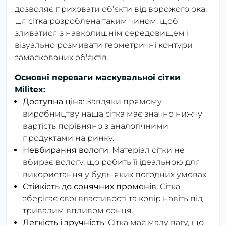
дозволяє приховати об'єкти від ворожого ока.
Ця сітка розроблена таким чином, щоб
зливатися з навколишнім середовищем і
візуально розмивати геометричні контури
замаскованих об'єктів.
Основні переваги маскувальної сітки
Militex:
Доступна ціна
: Завдяки прямому
виробництву наша сітка має значно нижчу
вартість порівняно з аналогічними
продуктами на ринку.
Невбирання вологи
: Матеріал сітки не
вбирає вологу, що робить її ідеальною для
використання у будь-яких погодних умовах.
Стійкість до сонячних променів
: Сітка
зберігає свої властивості та колір навіть під
тривалим впливом сонця.
Легкість і зручність
: Сітка має малу вагу, що