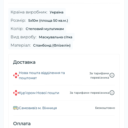
Країна виробник:
Україна
Розмір:
5х10м (площа 50 кв.м.)
Колір:
Степовий мультикам
Вид виробу:
Маскувальна сітка
Матеріал:
Спанбонд (Флізелін)
Доставка
Нова пошта відділення та
За тарифами
поштомат
перевізника
Кур’єром Нової пошти
За тарифами перевізника
Самовивіз м. Вінниця
Безкоштовно
Оплата