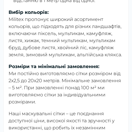
відстанню в 1 метр одна від одної.
Вибір кольорів:
Militex пропонує широкий асортимент
кольорів, що підходять для різних ландшафтів,
включаючи піксель, мультикам, камуфляж,
листя, хижак, темний мультикам, мультикам
бруд, дубове листя, хвойний ліс, камуфляж
земля, зимовий мультикам, альпійська клякса.
Розміри та мінімальні замовлення:
Ми постійно виготовляємо сітки розміром від
2х2,5 до 20х20 метрів. Мінімальне замовлення
– 5 м². При замовленні понад 100 м² ми
виготовляємо сітки за індивідуальними
розмірами.
Наші маскувальні сітки – це поєднання
доступної ціни, високої якості та зручності у
використанні, що робить їх незамінним