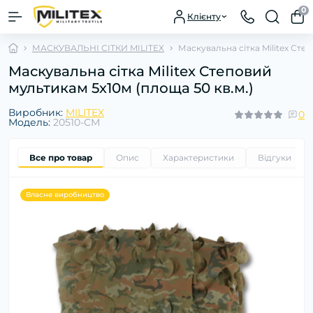
0
Клієнту
МАСКУВАЛЬНІ СІТКИ MILITEX
Маскувальна сітка Militex Сте
Маскувальна сітка Militex Степовий
мультикам 5х10м (площа 50 кв.м.)
Виробник:
MILITEX
0
Модель:
20510-СМ
Все про товар
Опис
Характеристики
Відгуки
0
Власне виробництво