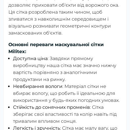
дозволяє приховати об'єкти від ворожого ока.
Ця сітка розроблена таким чином, щоб
зливатися з навколишнім середовищем і
візуально розмивати геометричні контури
замаскованих об'єктів.
Основні переваги маскувальної сітки
Militex:
Доступна ціна
: Завдяки прямому
виробництву наша сітка має значно нижчу
вартість порівняно з аналогічними
продуктами на ринку.
Невбирання вологи
: Матеріал сітки не
вбирає вологу, що робить її ідеальною для
використання у будь-яких погодних умовах.
Стійкість до сонячних променів
: Сітка
зберігає свої властивості та колір навіть під
тривалим впливом сонця.
Легкість і зручність
: Сітка має малу вагу, що