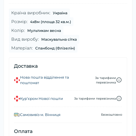
Країна виробник:
Україна
Розмір:
4х8м (площа 32 кв.м.)
Колір:
Мультикам весна
Вид виробу:
Маскувальна сітка
Матеріал:
Спанбонд (Флізелін)
Доставка
Нова пошта відділення та
За тарифами
поштомат
перевізника
Кур’єром Нової пошти
За тарифами перевізника
Самовивіз м. Вінниця
Безкоштовно
Оплата