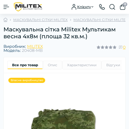
0
Клієнту
МАСКУВАЛЬНІ СІТКИ MILITEX
МАСКУВАЛЬНІ СІТКИ MILITE
Маскувальна сітка Militex Мультикам
весна 4х8м (площа 32 кв.м.)
Виробник:
MILITEX
0
Модель:
20408-МВ
Все про товар
Опис
Характеристики
Відгуки
0
Власне виробництво