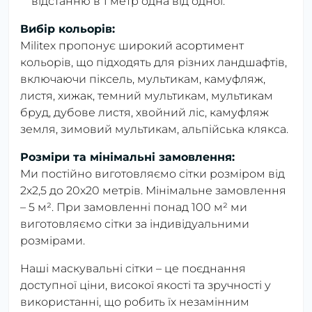
відстанню в 1 метр одна від одної.
Вибір кольорів:
Militex пропонує широкий асортимент
кольорів, що підходять для різних ландшафтів,
включаючи піксель, мультикам, камуфляж,
листя, хижак, темний мультикам, мультикам
бруд, дубове листя, хвойний ліс, камуфляж
земля, зимовий мультикам, альпійська клякса.
Розміри та мінімальні замовлення:
Ми постійно виготовляємо сітки розміром від
2х2,5 до 20х20 метрів. Мінімальне замовлення
– 5 м². При замовленні понад 100 м² ми
виготовляємо сітки за індивідуальними
розмірами.
Наші маскувальні сітки – це поєднання
доступної ціни, високої якості та зручності у
використанні, що робить їх незамінним