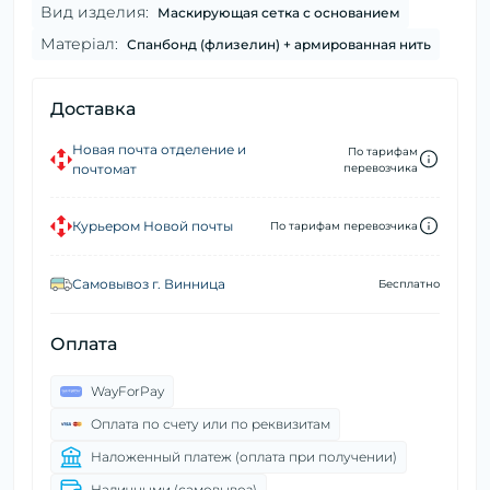
Вид изделия:
Маскирующая сетка с основанием
Матеріал:
Спанбонд (флизелин) + армированная нить
Доставка
Новая почта отделение и
По тарифам
почтомат
перевозчика
Курьером Новой почты
По тарифам перевозчика
Самовывоз г. Винница
Бесплатно
Оплата
WayForPay
Оплата по счету или по реквизитам
Наложенный платеж (оплата при получении)
Наличными (самовывоз)