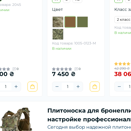
овара: 2045
Цвет
Класс 
личии
2 класс
Код това
В налич
Код товара: 1005-0123-M
В наличии
42 290 ₴
0
0
900 ₴
7 450 ₴
38 0
Плитоноска для бронепли
настройке профессионал
Сегодня выбор надежной плитон