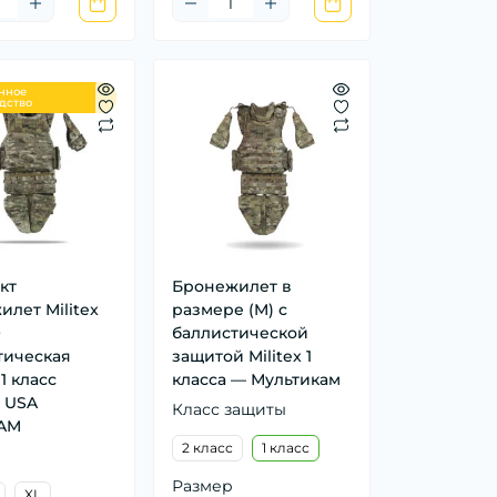
нное
дство
кт
Бронежилет в
лет Militex
размере (M) с
+
баллистической
тическая
защитой Militex 1
1 класс
класса — Мультикам
a USA
Класс защиты
AM
2 класс
1 класс
Размер
XL