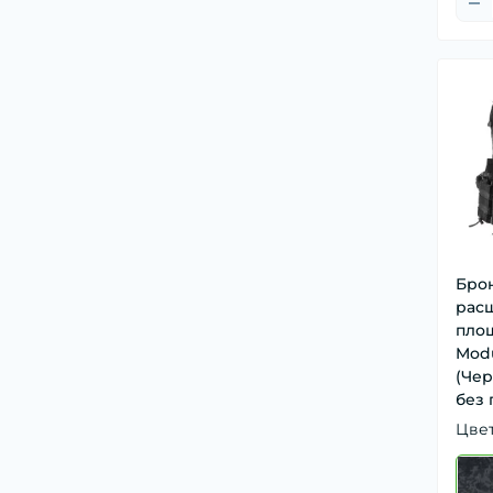
Бро
рас
пло
Modu
(Чер
без 
Цве