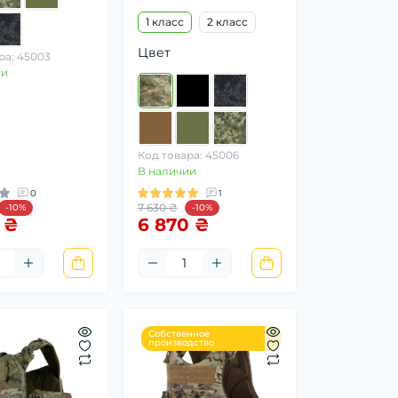
1 класс
2 класс
Цвет
ра: 45003
ии
Код товара: 45006
В наличии
0
1
7 630 ₴
-10%
-10%
 ₴
6 870 ₴
Собственное
производство