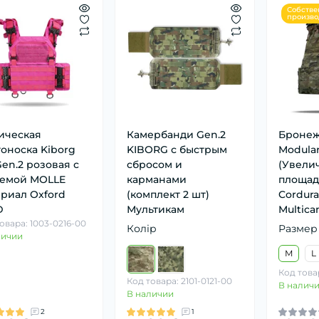
Собстве
произво
ическая
Камербанди Gen.2
Бронежи
оноска Kiborg
KIBORG с быстрым
Modular
en.2 розовая с
сбросом и
(Увели
темой MOLLE
карманами
площад
риал Oxford
(комплект 2 шт)
Cordura
D
Мультикам
Multic
овара: 1003-0216-00
Колір
Размер
личии
M
L
Код това
Код товара: 2101-0121-00
В налич
В наличии
2
1