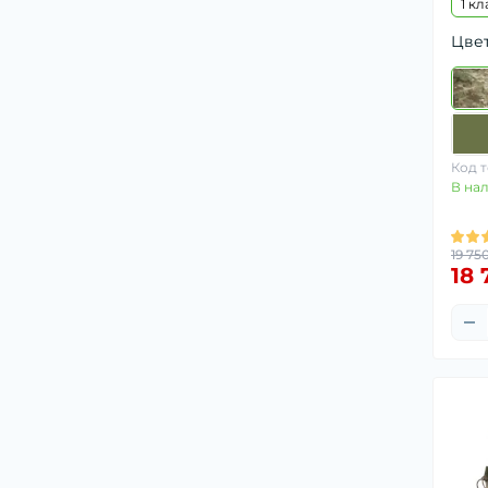
1 кл
Цве
Код т
В на
19 75
18 