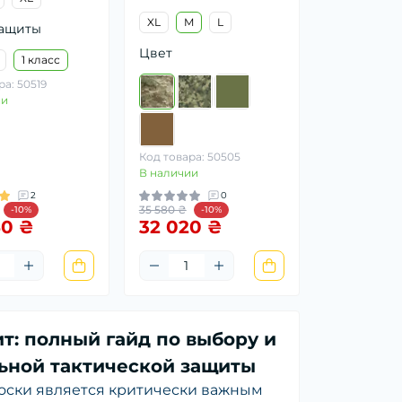
XL
M
L
защиты
Цвет
1 класс
ра: 50519
ии
Код товара: 50505
В наличии
2
0
35 580 ₴
-10%
-10%
60 ₴
32 020 ₴
т: полный гайд по выбору и
ьной тактической защиты
оски является критически важным