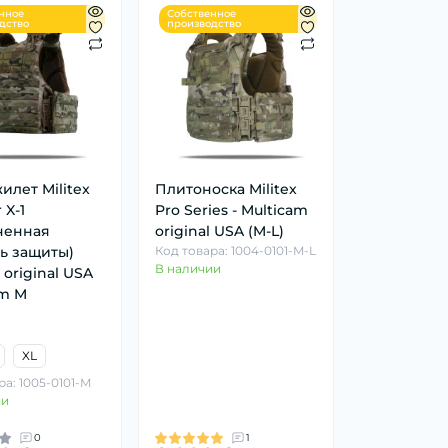
нное
Собственное
дство
производство
лет Militex
Плитоноска Militex
 X-1
Pro Series - Multicam
ченная
original USA (M-L)
ь защиты)
Код товара: 1004-0101-M-L
В наличии
 original USA
am M
XL
ра: 1005-0101-M
ии
0
1