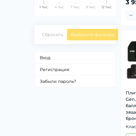
3 
1 тыс.
4 тыс.
7 тыс.
9 тыс.
12 тыс.
Сбросить
Выберите фильтры
Вход
Регистрация
Забыли пароль?
Плит
Gen.
бал
защ
бро
Кла