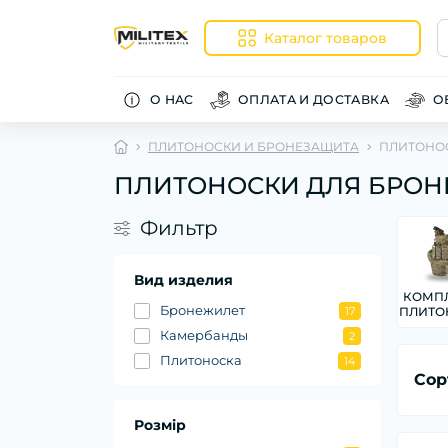
Каталог товаров
О НАС
ОПЛАТА И ДОСТАВКА
О
ПЛИТОНОСКИ И БРОНЕЗАЩИТА
ПЛИТОНО
ПЛИТОНОСКИ ДЛЯ БРОН
Фильтр
Вид изделия
КОМП
Бронежилет
17
ПЛИТО
Камербанды
2
Плитоноска
14
Сор
Розмір