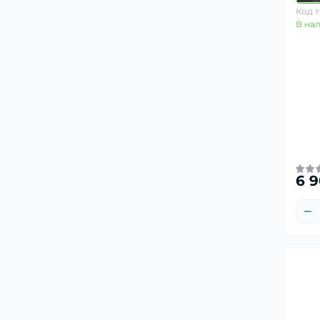
Код т
В на
6 