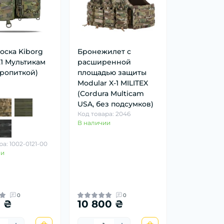
оска Kiborg
Бронежилет с
.1 Мультикам
расширенной
пропиткой)
площадью защиты
Modular X-1 MILITEX
(Cordura Multicam
USA, без подсумков)
Код товара: 2046
В наличии
а: 1002-0121-00
ии
0
0
0 ₴
10 800 ₴