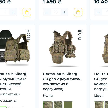
950 ₴
1 490 ₴
10 4
оноска Kiborg
Плитоноска Kiborg
Плитон
2 Мультикам (с
GU gen.2 (Мультикам,
GU gen.
листической
комплект из 8
комплек
итой и
подсумков)
подсум
неплитами)
Колір
Цвет
сс защиты