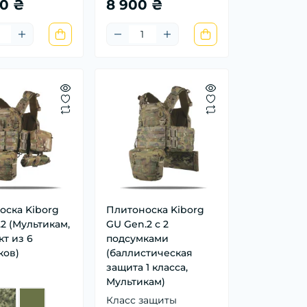
00 ₴
8 900 ₴
оска Kiborg
Плитоноска Kiborg
2 (Мультикам,
GU Gen.2 с 2
т из 6
подсумками
ков)
(баллистическая
защита 1 класса,
Мультикам)
Класс защиты