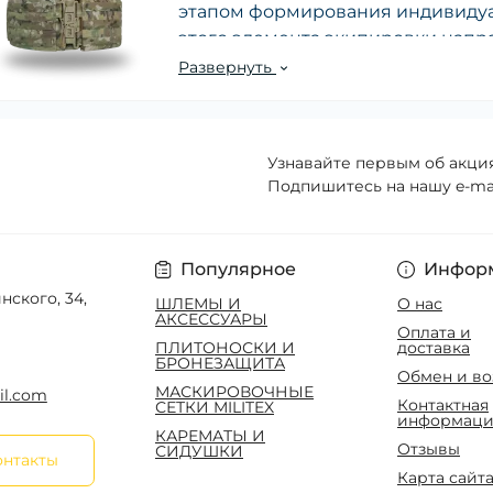
этапом формирования индивидуал
этого элемента экипировки напр
выносливость и безопасность бой
Развернуть
Согласитесь, в современных реал
значение, поэтому интернет-маг
исключительно проверенные реш
Узнавайте первым об акция
Подпишитесь на нашу e-ma
планируете купить плитоноску, ва
жилет, а высокотехнологичная м
подобрана тактическая плитоноск
зафиксировать бронеэлементы, н
Популярное
Инфор
снаряжение от итогов для магази
ского, 34,
ШЛЕМЫ И
О нас
АКСЕССУАРЫ
Оплата и
Почему материал Cordura
ПЛИТОНОСКИ И
доставка
БРОНЕЗАЩИТА
Первое, на что мы рекомендуем о
Обмен и во
МАСКИРОВОЧНЫЕ
il.com
заказать плитоноску, - это марки
Контактная
СЕТКИ MILITEX
информаци
снаряжение производится из ней
КАРЕМАТЫ И
1000D. Ткань плотностью 1000D м
Отзывы
СИДУШКИ
онтакты
истиранию, тогда как 500D обес
Карта сайт