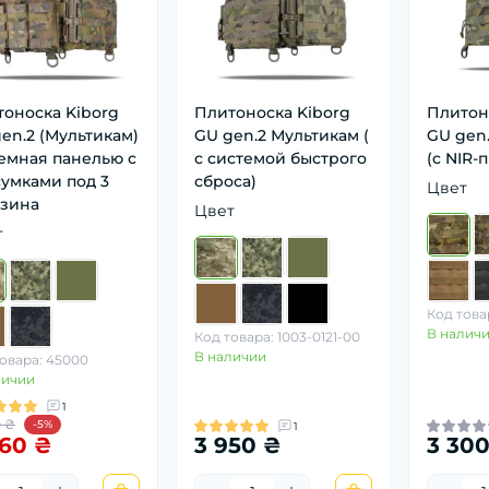
оноска Kiborg
Плитоноска Kiborg
Плитон
en.2 (Мультикам)
GU gen.2 Мультикам (
GU gen
емная панелью с
с системой быстрого
(с NIR-
умками под 3
сброса)
Цвет
азина
Цвет
т
Код товар
В налич
Код товара: 1003-0121-00
В наличии
овара: 45000
личии
1
0 ₴
-5%
1
560 ₴
3 950 ₴
3 30