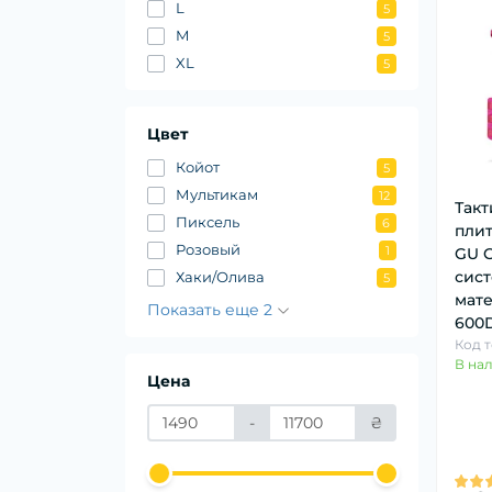
L
5
M
5
XL
5
Цвет
Койот
5
Мультикам
12
Такт
Пиксель
6
плит
Розовый
1
GU G
сис
Хаки/Олива
5
мате
Показать еще 2
600
Код т
В на
Цена
-
₴