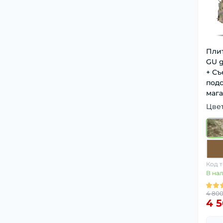
Плит
GU g
+ Съ
подс
маг
Цве
Код т
В на
4 80
4 