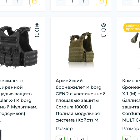
Собстве
произво
нежилет с
Армейский
Компле
ширенной
бронежилет Kiborg
бронежи
щадью защиты
GEN.2 с увеличенной
X-1 (M) 
lar X-1 Kiborg
площадью защиты
баллис
ный Мультикам,
Cordura 1000D |
защита 
подсумков)
Полная модульная
Cordur
система (Койот) M
MULTIC
т
Размер
Размер
M
L
XL
M
L