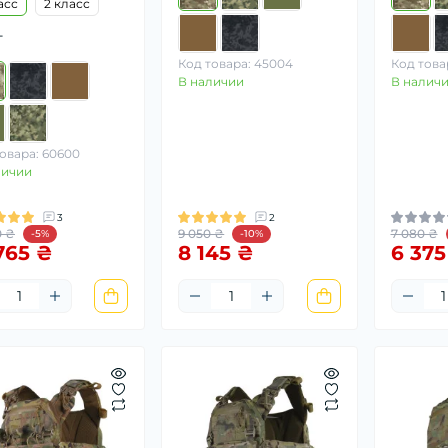
асс
2 класс
т
Код товара: 45004
Код това
В наличии
В налич
овара: 60600
личии
3
2
0 ₴
9 050 ₴
7 080 ₴
-5%
-10%
765 ₴
8 145 ₴
6 375