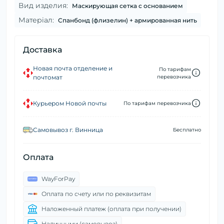
Вид изделия:
Маскирующая сетка с основанием
Матеріал:
Спанбонд (флизелин) + армированная нить
Доставка
Новая почта отделение и
По тарифам
почтомат
перевозчика
Курьером Новой почты
По тарифам перевозчика
Самовывоз г. Винница
Бесплатно
Оплата
WayForPay
Оплата по счету или по реквизитам
Наложенный платеж (оплата при получении)
Наличными (самовывоз)