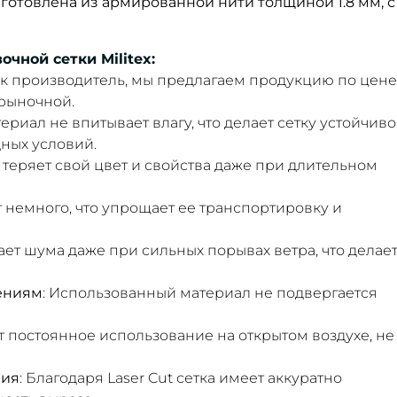
отовлена ​​из армированной нити толщиной 1.8 мм, с
чной сетки Militex:
Как производитель, мы предлагаем продукцию по цене
рыночной.
териал не впитывает влагу, что делает сетку устойчиво
ных условий.
е теряет свой цвет и свойства даже при длительном
ит немного, что упрощает ее транспортировку и
дает шума даже при сильных порывах ветра, что делает
ениям
: Использованный материал не подвергается
т постоянное использование на открытом воздухе, не
ния
: Благодаря Laser Cut сетка имеет аккуратно