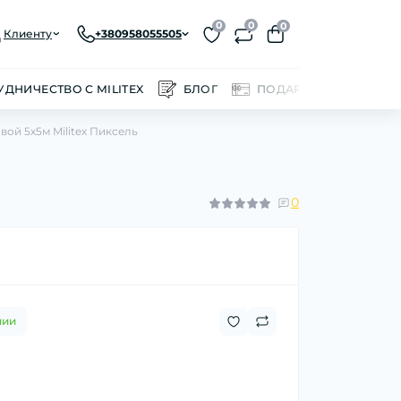
0
0
0
Клиенту
+380958055505
УДНИЧЕСТВО С MILITEX
БЛОГ
ПОДАРОЧНЫЕ СЕРТИ
ой 5х5м Militex Пиксель
0
чии