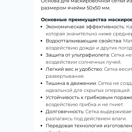
Основа для маскировочной сетки изг
размером ячейки 50х50 мм.
Основные преимущества маскирово
Экономическая эффективность
: 
которая значительно ниже средне
Водоотталкивающие свойства
: Ма
воздействию дождя и других погод
Защита от ультрафиолета
: Сетка н
воздействии солнечных лучей.
Легкий вес и удобство
: Сетка вес
развертывание.
Тишина в движении
: Сетка не соз
идеальной для скрытых операций.
Устойчивость к грибковым пораж
воздействию грибка и не гниет.
Долговечность
: Сетка выдерживае
разлагаясь под действием влаги.
Передовая технология изготовле