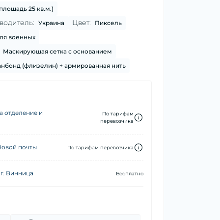
площадь 25 кв.м.)
водитель:
Цвет:
Украина
Пиксель
ля военных
Маскирующая сетка с основанием
нбонд (флизелин) + армированная нить
а отделение и
По тарифам
перевозчика
Новой почты
По тарифам перевозчика
г. Винница
Бесплатно