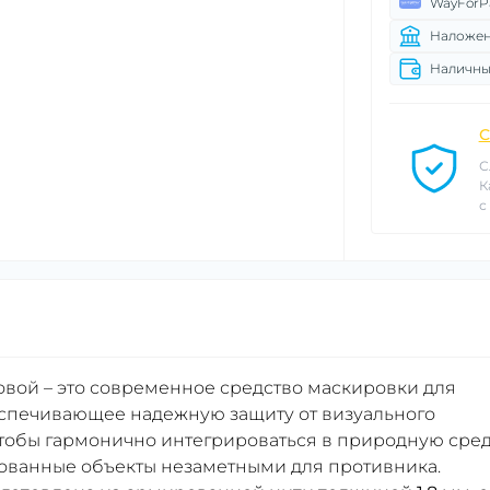
WayForP
Наложен
Наличны
С
С
К
с
сновой – это современное средство маскировки для
еспечивающее надежную защиту от визуального
чтобы гармонично интегрироваться в природную сред
рованные объекты незаметными для противника.