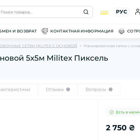
РУС
Поиск товаров...
УКР
БМЕН И ВОЗВРАТ
КОНТАКТНАЯ ИНФОРМАЦИЯ
СОТР
ВОЧНЫЕ СЕТКИ MILITEX С ОСНОВОЙ
Маскировочная сетка с основ
новой 5х5м Militex Пиксель
рактеристики
Отзывы
Вопросы
0
0
Есть в нали
2 750 ₴