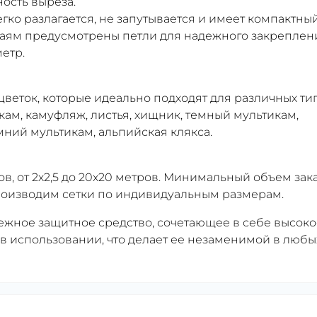
ость выреза.
легко разлагается, не запутывается и имеет компактны
раям предусмотрены петли для надежного закреплен
етр.
сцветок, которые идеально подходят для различных ти
икам, камуфляж, листья, хищник, темный мультикам,
мний мультикам, альпийская клякса.
в, от 2х2,5 до 20х20 метров. Минимальный объем зак
 производим сетки по индивидуальным размерам.
дежное защитное средство, сочетающее в себе высоко
ь в использовании, что делает ее незаменимой в любы