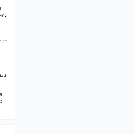
й
ия,
пов
аза
е
х