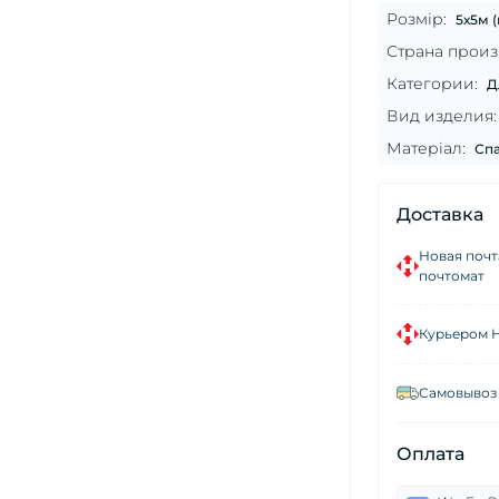
Розмір:
5х5м (
Страна произ
Категории:
Д
Вид изделия:
Матеріал:
Спа
Доставка
Новая почт
почтомат
Курьером 
Самовывоз 
Оплата