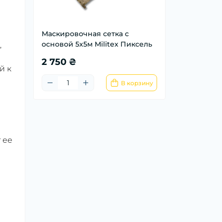
Маскировочная сетка с
основой 5х5м Militex Пиксель
,
2 750 ₴
й к
В корзину
 ее