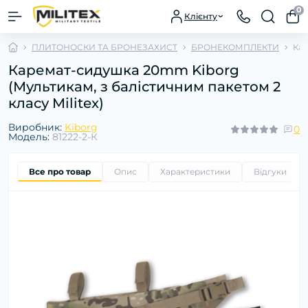
0
Клієнту
ПЛИТОНОСКИ ТА БРОНЕЗАХИСТ
БРОНЕКОМПЛЕКТИ
Кар
Каремат-сидушка 20mm Kiborg
(Мультикам, з балістичним пакетом 2
класу Militex)
Виробник:
Kiborg
0
Модель:
81222-2-К
Все про товар
Опис
Характеристики
Відгуки
0