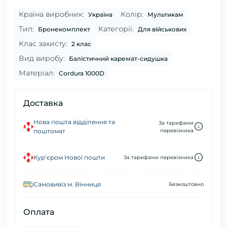
Країна виробник:
Колір:
Україна
Мультикам
Тип:
Категорії:
Бронекомплект
Для військових
Клас захисту:
2 клас
Вид виробу:
Балістичний каремат-сидушка
Матеріал:
Cordura 1000D
Доставка
Нова пошта відділення та
За тарифами
поштомат
перевізника
Кур’єром Нової пошти
За тарифами перевізника
Самовивіз м. Вінниця
Безкоштовно
Оплата