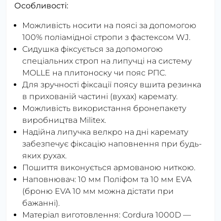
Особливості:
Можливість носити на поясі за допомогою
100% поліамідної стропи з фастексом WJ.
Сидушка фіксується за допомогою
спеціальних строп на липучці на систему
MOLLE на плитоноску чи пояс РПС.
Для зручності фіксації поясу вшита резинка
в прихованій частині (вухах) каремату.
Можливість використання бронепакету
виробництва Militex.
Надійна липучка велкро на дні каремату
забезпечує фіксацію наповнення при будь-
яких рухах.
Пошиття виконується армованою ниткою.
Наповнювач: 10 мм Поліфом та 10 мм EVA
(броню EVA 10 мм можна дістати при
бажанні).
Матеріал виготовлення: Cordura 1000D —