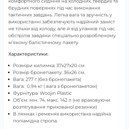
комфортного сидіння на холодних, твердих та
брудних поверхнях під час виконання
тактичних завдань. Легка вага та зручність у
використанні забезпечують надійний захист
не тільки від холоду, але й від уламків під час
обстрілів завдяки спеціально розробленому
м’якому балістичному пакету.
Характеристики:
Розміри килимка: 37х27х20 см
Розмір бронепакету: 36х26 см.
Вага: 277 г (без бронепакета)
Вага: 0.94 кг ( вага з бронепакетом)
Фурнітура: Woojin Plastic
Обʼєм: мін. 74, макс. 142 л (не враховуючи
розтягування прихованої резинки)
В лямках і ременях використана надійна
поліамідна стропа.