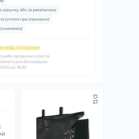
ay
о рахунку або за реквізитами
та (оплата при отриманні)
 (сомовивіз)
лужба підтримки
лужба підтримки клієнтів
ожного дня без вихідних
 09:30 до 18:00
с
ий