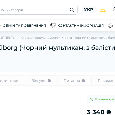
УКР
Пошук товарів...
РУС
ОБМІН ТА ПОВЕРНЕННЯ
КОНТАКТНА ІНФОРМАЦІЯ
МПЛЕКТИ
Каремат-сидушка 20mm Kiborg (Чорний мультикам, з баліст
org (Чорний мультикам, з балісти
теристики
Відгуки
Питання
Рекомен
0
0
В наявності
3 340 ₴