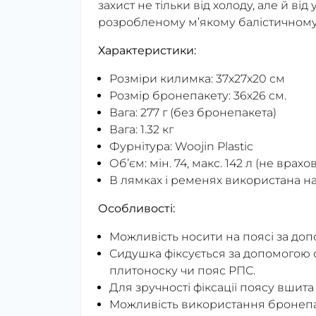
захист не тільки від холоду, але й ві
розробленому м’якому балістичному
Характеристики:
Розміри килимка: 37х27х20 см
Розмір бронепакету: 36х26 см.
Вага: 277 г (без бронепакета)
Вага: 1.32 кг
Фурнітура: Woojin Plastic
Обʼєм: мін. 74, макс. 142 л (не вр
В лямках і ременях використана на
Особливості:
Можливість носити на поясі за доп
Сидушка фіксується за допомогою 
плитоноску чи пояс РПС.
Для зручності фіксації поясу вшита
Можливість використання бронепак