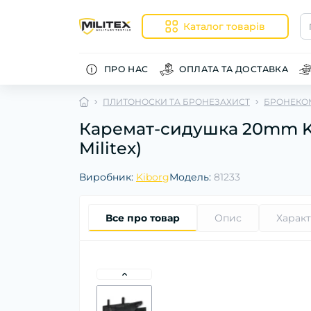
Каталог товарів
ПРО НАС
ОПЛАТА ТА ДОСТАВКА
ПЛИТОНОСКИ ТА БРОНЕЗАХИСТ
БРОНЕКО
Каремат-сидушка 20mm Kib
Militex)
Виробник:
Kiborg
Модель:
81233
Все про товар
Опис
Харак