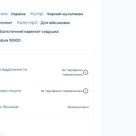
ник:
Колір:
Україна
Чорний мультикам
Категорії:
плект
Для військових
Балістичний каремат-сидушка
dura 1000D
 відділення та
За тарифами
перевізника
ової пошти
За тарифами перевізника
м. Вінниця
Безкоштовно