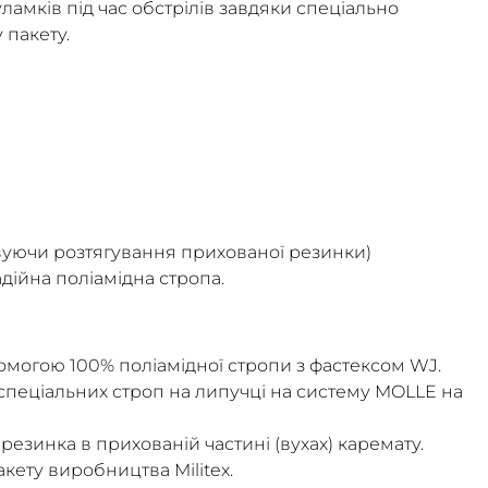
д уламків під час обстрілів завдяки спеціально
 пакету.
аховуючи розтягування прихованої резинки)
дійна поліамідна стропа.
омогою 100% поліамідної стропи з фастексом WJ.
спеціальних строп на липучці на систему MOLLE на
 резинка в прихованій частині (вухах) каремату.
ету виробництва Militex.