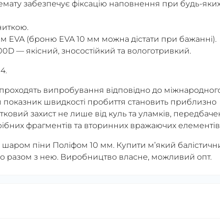
ремату забезпечує фіксацію наповнення при будь-яки
ниткою.
м EVA (броню EVA 10 мм можна дістати при бажанні).
00D — якісний, зносостійкий та вологотривкий.
4.
су проходять випробування відповідно до міжнародног
м показник швидкості пробиття становить приблизно
тковий захист не лише від куль та уламків, передбаче
дрібних фрагментів та вторинних вражаючих елементів
 шаром піни Поліфом 10 мм. Купити м’який балістичн
о разом з нею. Виробництво власне, можливий опт.