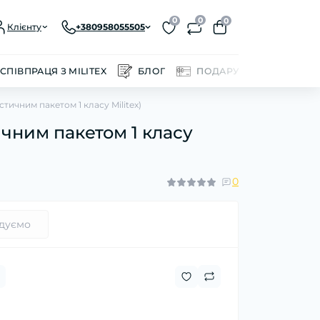
0
0
0
Клієнту
+380958055505
СПІВПРАЦЯ З MILITEX
БЛОГ
ПОДАРУНКОВІ СЕРТИФІ
ичним пакетом 1 класу Militex)
чним пакетом 1 класу
0
дуємо