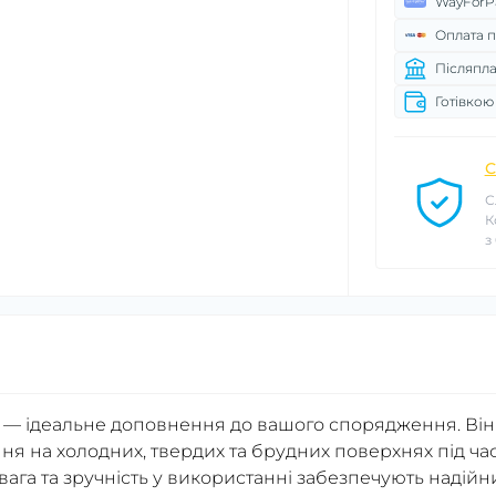
WayForP
Оплата п
Післяпла
Готівкою
С
С
К
з
g — ідеальне доповнення до вашого спорядження. Він
я на холодних, твердих та брудних поверхнях під ча
вага та зручність у використанні забезпечують надійн