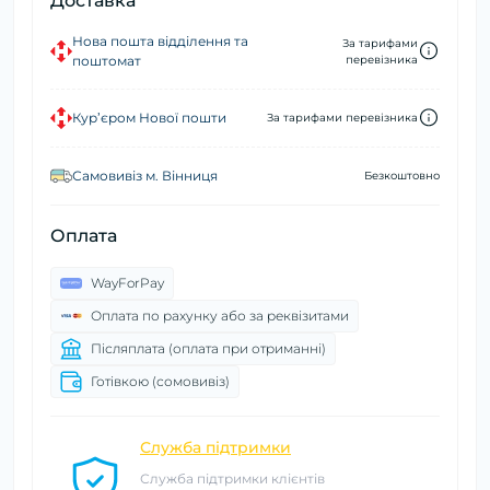
Доставка
Нова пошта відділення та
За тарифами
поштомат
перевізника
Кур’єром Нової пошти
За тарифами перевізника
Самовивіз м. Вінниця
Безкоштовно
Оплата
WayForPay
Оплата по рахунку або за реквізитами
Післяплата (оплата при отриманні)
Готівкою (сомовивіз)
Служба підтримки
Служба підтримки клієнтів