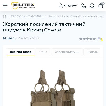
0
Клієнту
ПІДСУМКИ ТАКТИЧНІ
Жорсткий посилений тактичний підсу
Жорсткий посилений тактичний
підсумок Kiborg Coyote
Модель:
2321-0123-00
0
Все про товар
Опис
Характеристики
Відгуки
0