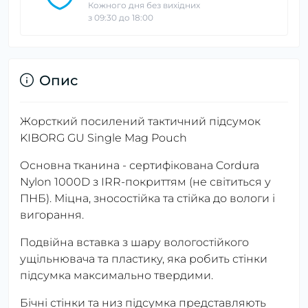
Кожного дня без вихідних
з 09:30 до 18:00
Опис
Жорсткий посилений тактичний підсумок
KIBORG GU Single Mag Pouch
Основна тканина - сертифікована Cordura
Nylon 1000D з IRR-покриттям (не світиться у
ПНБ). Міцна, зносостійка та стійка до вологи і
вигорання.
Подвійна вставка з шару вологостійкого
ущільнювача та пластику, яка робить стінки
підсумка максимально твердими.
Бічні стінки та низ підсумка представляють