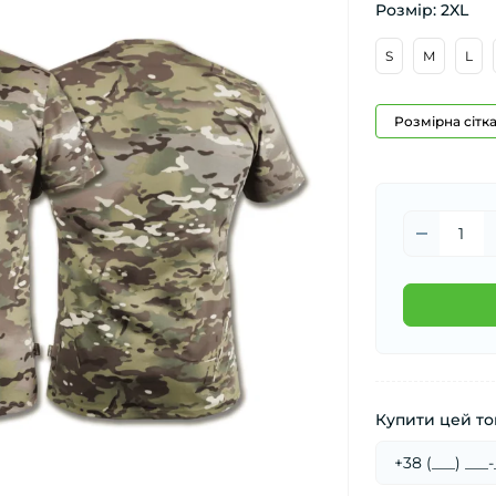
Розмір: 2XL
S
M
L
Розмірна сітк
Купити цей тов