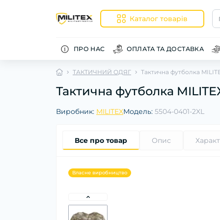
Каталог товарів
ПРО НАС
ОПЛАТА ТА ДОСТАВКА
ТАКТИЧНИЙ ОДЯГ
Тактична футболка MILIT
Тактична футболка MILITE
Виробник:
MILITEX
Модель:
5504-0401-2XL
Все про товар
Опис
Харак
Власне виробництво