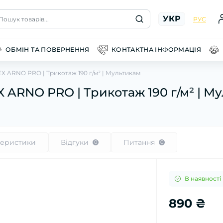
УКР
Пошук товарів...
РУС
ОБМІН ТА ПОВЕРНЕННЯ
КОНТАКТНА ІНФОРМАЦІЯ
EX ARNO PRO | Трикотаж 190 г/м² | Мультикам
X ARNO PRO | Трикотаж 190 г/м² | М
теристики
Відгуки
Питання
0
0
В наявності
890 ₴