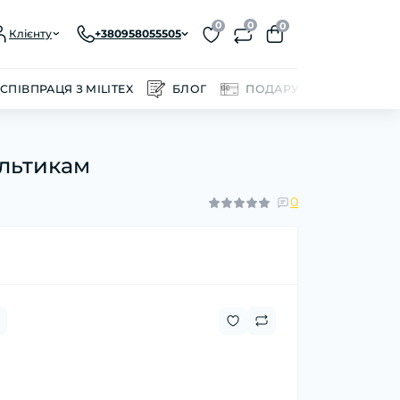
0
0
0
Клієнту
+380958055505
СПІВПРАЦЯ З MILITEX
БЛОГ
ПОДАРУНКОВІ СЕРТИФІ
ультикам
0