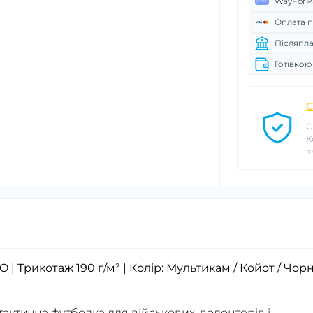
WayForP
Оплата п
Післяпла
Готівкою
С
С
К
з
 Трикотаж 190 г/м² | Колір: Мультикам / Койот / Чорн
ктична футболка для військових, волонтерів і