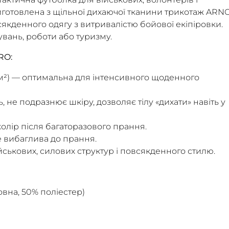
иготовлена з щільної дихаючої тканини трикотаж ARN
сякденного одягу з витривалістю бойової екіпіровки.
увань, роботи або туризму.
RO:
/м²) — оптимальна для інтенсивного щоденного
 не подразнює шкіру, дозволяє тілу «дихати» навіть у
колір після багаторазового прання.
е вибаглива до прання.
йськових, силових структур і повсякденного стилю.
вна, 50% поліестер)