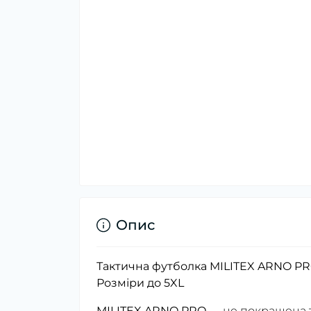
Опис
Тактична футболка MILITEX ARNO PRO |
Розміри до 5XL
MILITEX ARNO PRO
— це покращена та