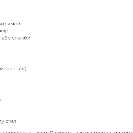
вих умов
олір
а або служби
замовлення)
в
у стилі
а перевірена часом. Підходить для екстремальних умо