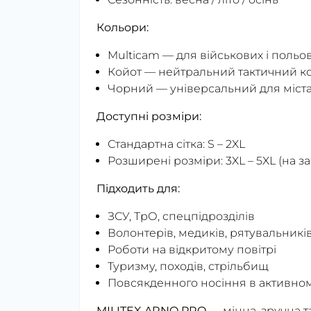
Кольори:
Multicam — для військових і польо
Койот — нейтральний тактичний к
Чорний — універсальний для міст
Доступні розміри:
Стандартна сітка: S – 2XL
Розширені розміри: 3XL – 5XL (на 
Підходить для:
ЗСУ, ТрО, спецпідрозділів
Волонтерів, медиків, рятувальникі
Роботи на відкритому повітрі
Туризму, походів, стрільбищ
Повсякденного носіння в активном
MILITEX ARNO PRO
— міцна, зручна т