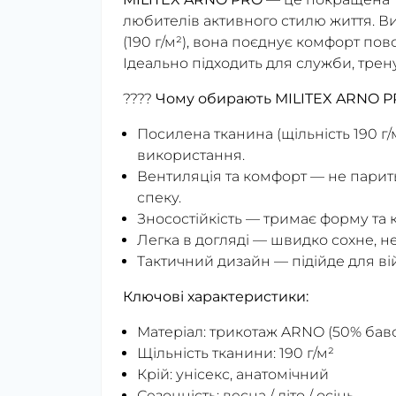
любителів активного стилю життя. В
(190 г/м²), вона поєднує комфорт пов
Ідеально підходить для служби, трен
????
Чому обирають MILITEX ARNO P
Посилена тканина (щільність 190 г
використання.
Вентиляція та комфорт — не парить,
спеку.
Зносостійкість — тримає форму та 
Легка в догляді — швидко сохне, н
Тактичний дизайн — підійде для ві
Ключові характеристики:
Матеріал: трикотаж ARNO (50% баво
Щільність тканини: 190 г/м²
Крій: унісекс, анатомічний
Сезонність: весна / літо / осінь