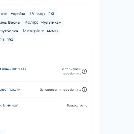
ник:
Розмір:
Україна
2XL
Колір:
сінь, Весна
Мультикам
Матеріал:
Футболка
ARNO
2):
190
 відділення та
За тарифами
перевізника
ової пошти
За тарифами перевізника
м. Вінниця
Безкоштовно