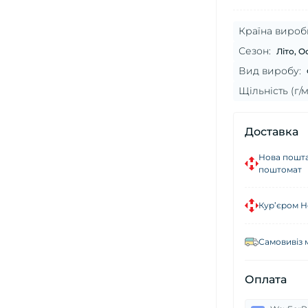
Країна вироб
Сезон:
Літо, О
Вид виробу:
Щільність (г/м
Доставка
Нова пошта
поштомат
Кур’єром Н
Самовивіз 
Оплата