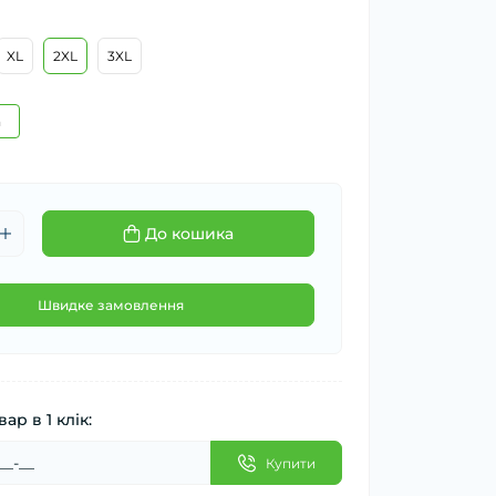
XL
2XL
3XL
а
До кошика
Швидке замовлення
ар в 1 клік:
Купити