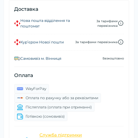
Доставка
Нова пошта відділення та
За тарифами
поштомат
перевізника
Кур’єром Нової пошти
За тарифами перевізника
Самовивіз м. Вінниця
Безкоштовно
Оплата
WayForPay
Оплата по рахунку або за реквізитами
Післяплата (оплата при отриманні)
Готівкою (сомовивіз)
Служба підтримки