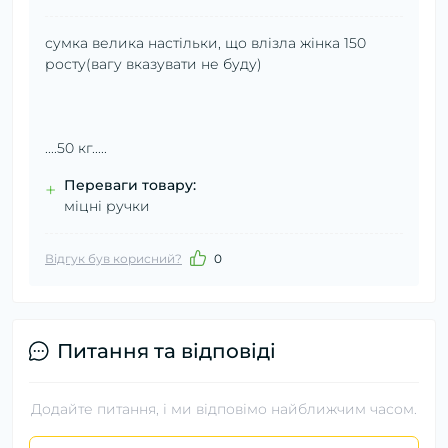
сумка велика настільки, що влізла жінка 150
росту(вагу вказувати не буду)
....50 кг.....
Переваги товару:
+
міцні ручки
Відгук був корисний?
0
Питання та відповіді
Додайте питання, і ми відповімо найближчим часом.