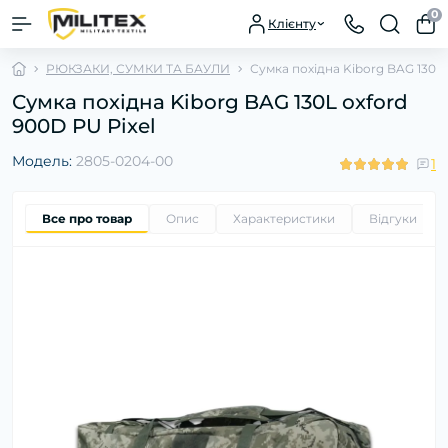
0
Клієнту
РЮКЗАКИ, СУМКИ ТА БАУЛИ
Сумка похідна Kiborg BAG 130L 
Сумка похідна Kiborg BAG 130L oxford
900D PU Pixel
Модель:
2805-0204-00
1
Все про товар
Опис
Характеристики
Відгуки
1