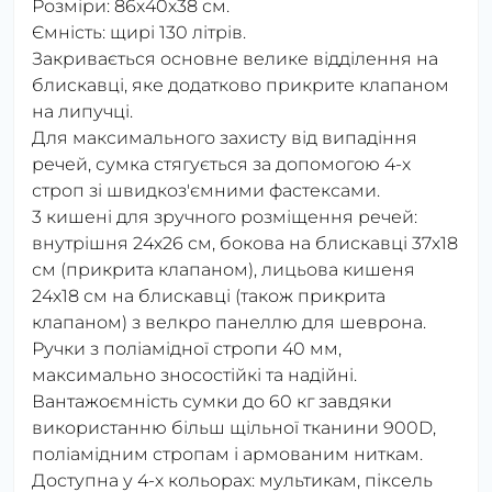
Розміри: 86х40х38 см.
Ємність: щирі 130 літрів.
Закривається основне велике відділення на
блискавці, яке додатково прикрите клапаном
на липучці.
Для максимального захисту від випадіння
речей, сумка стягується за допомогою 4-х
строп зі швидкоз'ємними фастексами.
3 кишені для зручного розміщення речей:
внутрішня 24х26 см, бокова на блискавці 37х18
см (прикрита клапаном), лицьова кишеня
24х18 см на блискавці (також прикрита
клапаном) з велкро панеллю для шеврона.
Ручки з поліамідної стропи 40 мм,
максимально зносостійкі та надійні.
Вантажоємність сумки до 60 кг завдяки
використанню більш щільної тканини 900D,
поліамідним стропам і армованим ниткам.
Доступна у 4-х кольорах: мультикам, піксель