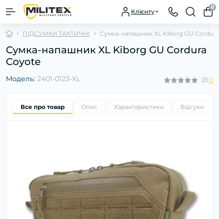
0
Клієнту
ПІДСУМКИ ТАКТИЧНІ
Сумка-напашник XL Kiborg GU Cordura
Сумка-напашник XL Kiborg GU Cordura
Coyote
Модель:
2401-0123-XL
0
Все про товар
Опис
Характеристики
Відгуки
0