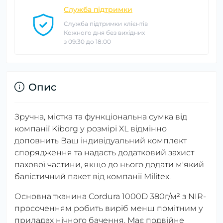
Служба підтримки
Служба підтримки клієнтів
Кожного дня без вихідних
з 09:30 до 18:00
Опис
Зручна, містка та функціональна сумка від
компанії Kiborg у розмірі XL відмінно
доповнить Ваш індивідуальний комплект
спорядження та надасть додатковий захист
пахової частини, якщо до нього додати м'який
балістичний пакет від компанії Militex.
Основна тканина Cordura 1000D 380г/м² з NIR-
просоченням робить виріб менш помітним у
приладах нічного бачення. Має подвійне