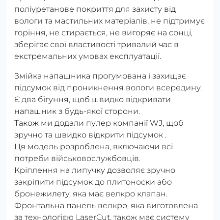
поліуретанове покриття для захисту від
вологи та мастильних матеріалів, не підтримує
горіння, не стирається, не вигоряє на сонці,
зберігає свої властивості тривалий час в
екстремальних умовах експлуатації.
Змійка напашника прогумована і захищає
підсумок від проникнення вологи всередину.
Є два бігуння, щоб швидко відкривати
напашник з будь-якої сторони.
Також ми додали пулер компанії WJ, щоб
зручно та швидко відкрити підсумок .
Ця модель розроблена, включаючи всі
потреби військовослужбовців.
Кріплення на липучку дозволяє зручно
закріпити підсумок до плитоноски або
бронежилету, яка має велкро клапан.
Фронтальна панель велкро, яка виготовлена ​​
за технологією LaserCut, також має систему