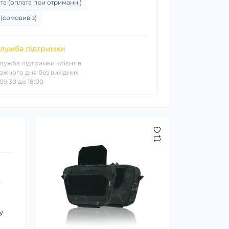
та (оплата при отриманні)
 (сомовивіз)
лужба підтримки
лужба підтримки клієнтів
ожного дня без вихідних
 09:30 до 18:00
,
у