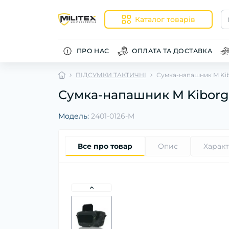
Каталог товарів
ПРО НАС
ОПЛАТА ТА ДОСТАВКА
ПІДСУМКИ ТАКТИЧНІ
Сумка-напашник M Kib
Сумка-напашник M Kiborg 
Модель:
2401-0126-M
Все про товар
Опис
Харак