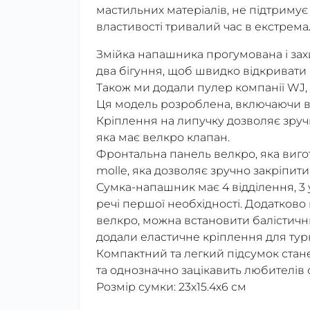
мастильних матеріалів, не підтримує г
властивості тривалий час в екстрема
Змійка напашника прогумована і зах
два бігуння, щоб швидко відкривати 
Також ми додали пулер компанії WJ, 
Ця модель розроблена, включаючи в
Кріплення на липучку дозволяє зруч
яка має велкро клапан.
Фронтальна панель велкро, яка вигото
molle, яка дозволяє зручно закріпити
Сумка-напашник має 4 відділення, 3 
речі першої необхідності. Додатков
велкро, можна встановити балістичний
додали еластичне кріплення для турні
Компактний та легкий підсумок ста
та однозначно зацікавить любителів
Розмір сумки: 23х15.4х6 см