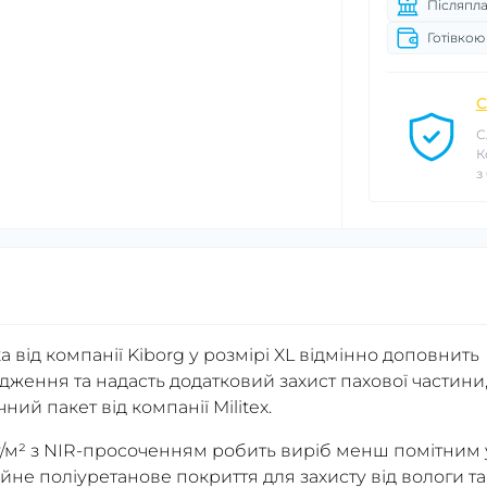
Післяпла
Готівкою
С
С
К
з
а від компанії Kiborg у розмірі XL відмінно доповнить
ження та надасть додатковий захист пахової частини
ий пакет від компанії Militex.
г/м² з NIR-просоченням робить виріб менш помітним 
йне поліуретанове покриття для захисту від вологи та