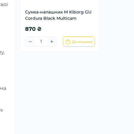
свої
Сумка-напашник M Kiborg GU
Cordura Black Multicam
870 ₴
До кошика
у,
 на
нь