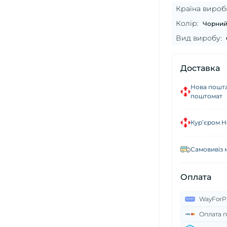
Країна вироб
Колір:
Чорний
Вид виробу:
Доставка
Нова пошта
поштомат
Кур’єром Н
Самовивіз 
Оплата
WayForP
Оплата п