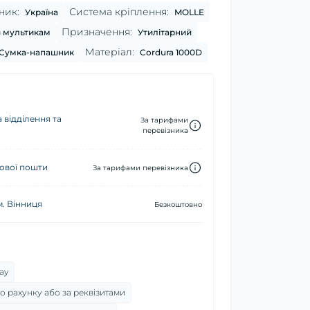
ник:
Система кріплення:
Україна
MOLLE
Призначення:
 мультикам
Утилітарний
Матеріал:
Сумка-напашник
Cordura 1000D
 відділення та
За тарифами
перевізника
ової пошти
За тарифами перевізника
м. Вінниця
Безкоштовно
ay
о рахунку або за реквізитами