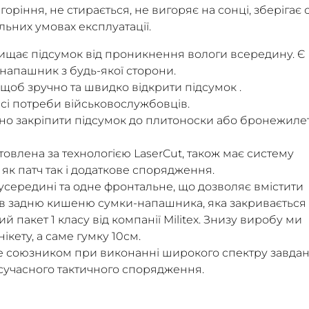
оріння, не стирається, не вигоряє на сонці, зберігає 
льних умовах експлуатації.
ищає підсумок від проникнення вологи всередину. Є
напашник з будь-якої сторони.
щоб зручно та швидко відкрити підсумок .
сі потреби військовослужбовців.
но закріпити підсумок до плитоноски або бронежилет
влена ​​за технологією LaserCut, також має систему
 як патч так і додаткове спорядження.
усередині та одне фронтальне, що дозволяє вмістити
о в задню кишеню сумки-напашника, яка закривається
 пакет 1 класу від компанії Militex. Знизу виробу ми
кету, а саме гумку 10см.
не союзником при виконанні широкого спектру завда
 сучасного тактичного спорядження.