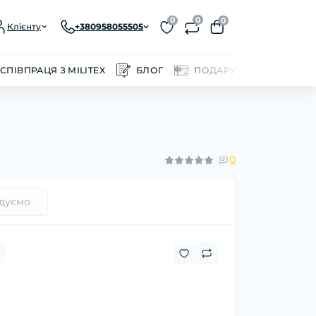
0
0
0
Клієнту
+380958055505
СПІВПРАЦЯ З MILITEX
БЛОГ
ПОДАРУНКОВІ СЕРТИФІ
0
дуємо