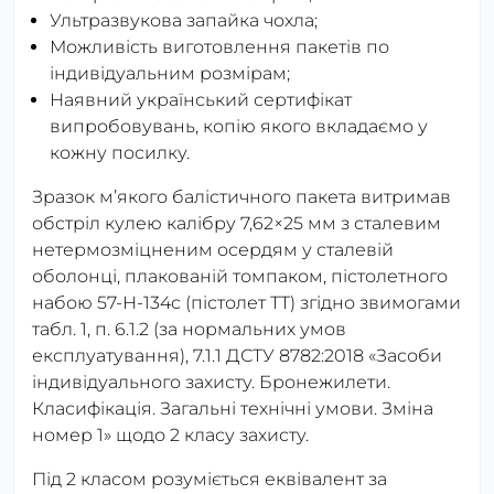
Ультразвукова запайка чохла;
Можливість виготовлення пакетів по
індивідуальним розмірам;
Наявний український сертифікат
випробовувань, копію якого вкладаємо у
кожну посилку.
Зразок мʼякого балістичного пакета витримав
обстріл кулею калібру 7,62×25 мм з сталевим
нетермозміцненим осердям у сталевій
оболонці, плакованій томпаком, пістолетного
набою 57-Н-134с (пістолет ТТ) згідно звимогами
табл. 1, п. 6.1.2 (за нормальних умов
експлуатування), 7.1.1 ДСТУ 8782:2018 «Засоби
індивідуального захисту. Бронежилети.
Класифікація. Загальні технічні умови. Зміна
номер 1» щодо 2 класу захисту.
Під 2 класом розуміється еквівалент за