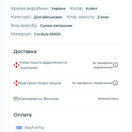
Країна виробник:
Колір:
Україна
Койот
Категорії:
Клас захисту:
Для військових
2 клас
Вид виробу:
Сумка-напашник
Матеріал:
Cordura 1000D
Доставка
Нова пошта відділення та
За тарифами
поштомат
перевізника
Кур’єром Нової пошти
За тарифами перевізника
Самовивіз м. Вінниця
Безкоштовно
Оплата
WayForPay