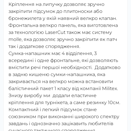
Кріплення на липучку дозволяє зручно
закріпити підсумок до плитоноски або
бронежилета у якій наявний велкро клапан.
Фронтальна велкро панель, яка виготовлена
за технологією LaserCut також має систему
molle, яка дозволяє зручно закріпити як патч
так і додаткове спорядження.
Сумка-напашник має 4 відділення, 3
всередині і одне фронтальне, які дозволяють
вмістити речі першої необхідності. Додатково
в задню кишеню сумки-напашника, яка
закривається на велкро можна встановити
балістичний пакет 1 класу від компанії Militex.
Знизу виробу ми додали еластичне
кріплення для турнікета, а саме резинку 10см.
Компактний і легкий підсумок стане
союзником при виконанні широкого спектру
завдань і однозначно зацікавить любителів
сучасного тактичного спорядження.