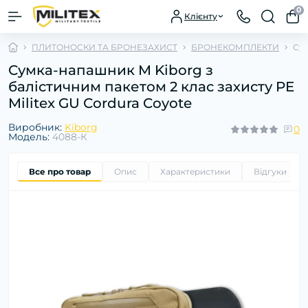
0
Клієнту
ПЛИТОНОСКИ ТА БРОНЕЗАХИСТ
БРОНЕКОМПЛЕКТИ
Сум
Сумка-напашник M Kiborg з
балістичним пакетом 2 клас захисту PE
Militex GU Сordura Coyote
Виробник:
Kiborg
0
Модель:
4088-К
Все про товар
Опис
Характеристики
Відгуки
0