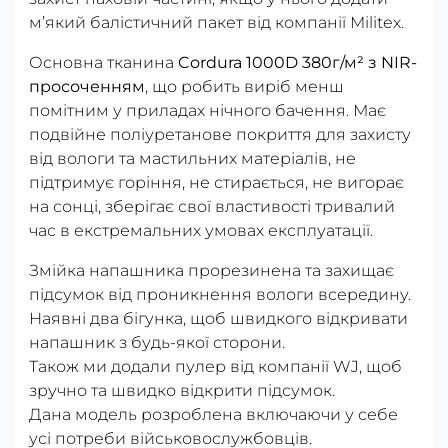
мʼякий балістичний пакет від компанії Militex.
Основна тканина
Cordura 1000D 380г/м² з NIR-
просоченням
, що робить виріб менш
помітним у приладах нічного бачення. Має
подвійне поліуретанове покриття для захисту
від вологи та мастильних матеріалів, не
підтримує горіння, не стирається, не вигорає
на сонці, зберігає свої властивості тривалий
час в екстремальних умовах експлуатації.
Змійка напашника прорезинена та захищає
підсумок від проникнення вологи всередину.
Наявні два бігунка, щоб швидкого відкривати
напашник з будь-якої сторони.
Також ми додали пулер від компанії WJ, щоб
зручно та швидко відкрити підсумок.
Дана модель розроблена включаючи у себе
усі потреби військовослужбовців.