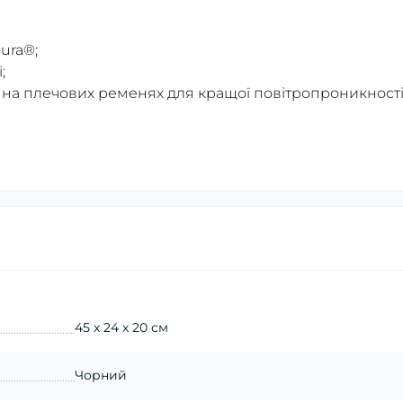
ura®;
;
та на плечових ременях для кращої повітропроникності
45 x 24 x 20 см
Чорний