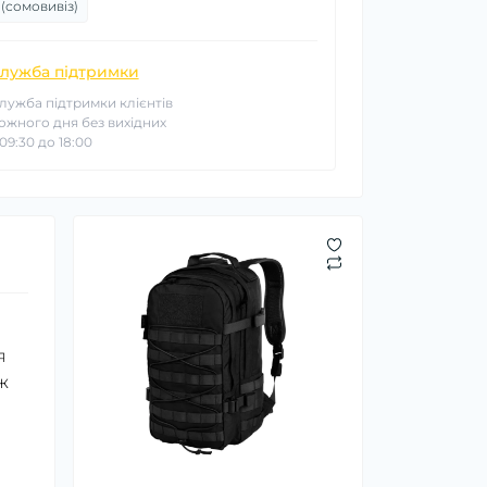
 (сомовивіз)
лужба підтримки
лужба підтримки клієнтів
ожного дня без вихідних
 09:30 до 18:00
я
ж