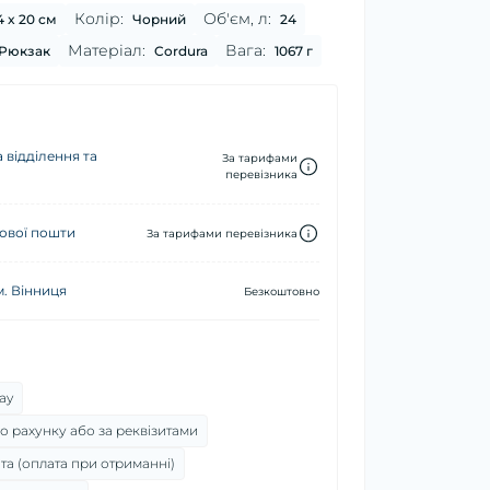
Колір:
Об'єм, л:
4 x 20 см
Чорний
24
Матеріал:
Вага:
Рюкзак
Cordura
1067 г
 відділення та
За тарифами
перевізника
ової пошти
За тарифами перевізника
м. Вінниця
Безкоштовно
ay
о рахунку або за реквізитами
та (оплата при отриманні)