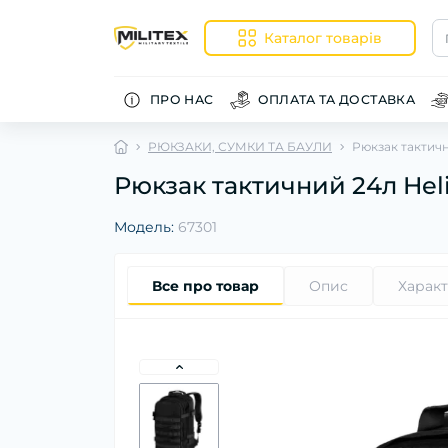
Каталог товарів
ПРО НАС
ОПЛАТА ТА ДОСТАВКА
РЮКЗАКИ, СУМКИ ТА БАУЛИ
Рюкзак тактичн
Рюкзак тактичний 24л Hel
Модель:
67301
Все про товар
Опис
Харак