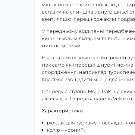
міцністю на розрив, стійкістю до ст
вставки на спинці та з внутрішньої 
вентиляцію, перешкоджаючи подраз
У передньому відділенні передбаче
кишеньковим ліхтарем та тактичним
питної системи.
Бічні та нижні компресійні ремені д
(так само як і передні шнури) можна
спорядження, наприклад, туристичног
вдасться заощадити місце для інших
Спереду є стропи Molle Pals, на яких
аксесуари. Передня панель Velcro пр
Характеристики:
рюкзак для туризму, повсякденного
колір – чорний;