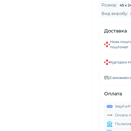
Розмір:
45 x 2
Вид виробу:
Доставка
Нова пошта
поштомат
Кур’єром Н
Самовивіз 
Оплата
WayForP
Оплата п
Післяпла