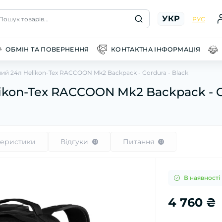
УКР
Пошук товарів...
РУС
ОБМІН ТА ПОВЕРНЕННЯ
КОНТАКТНА ІНФОРМАЦІЯ
ий 24л Helikon-Tex RACCOON Mk2 Backpack - Cordura - Black
ikon-Tex RACCOON Mk2 Backpack - Co
теристики
Відгуки
Питання
0
0
В наявності
4 760 ₴