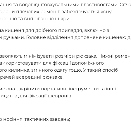
ирання та водовідштовхувальними властивостями. Сітча
сторони плечових ременів забезпечують якісну
ненню та випріванню шкіри.
на кишеня для дрібного приладдя, включно з
и ручками. Головне відділення доповнене кишенею д
озволяють мінімізувати розміри рюкзака. Нижні ремен
 використовувати для фіксації допоміжного
о килимка, змінного одягу тощо. У такий спосіб
 речей всередині рюкзака.
 можна закріпити портативні інструменти та інші
идатна для фіксації шевронів.
 носіння, тактичних завдань;