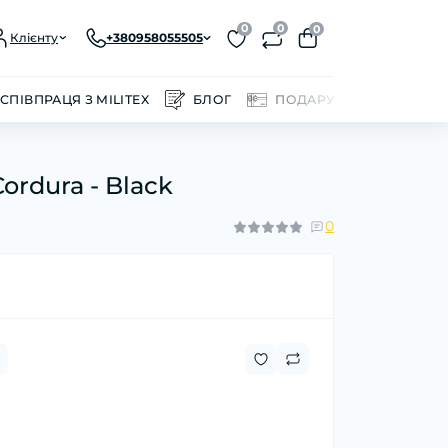
0
0
0
Клієнту
+380958055505
СПІВПРАЦЯ З MILITEX
БЛОГ
ПОДАРУНКОВІ СЕРТИФІ
rdura - Black
0