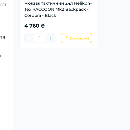
Рюкзак тактичний 24л Helikon-
сті
Tex RACCOON Mk2 Backpack -
Cordura - Black
4 760 ₴
ля
До кошика
і