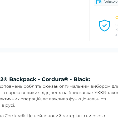
Готівкою
С
С
К
з
 Backpack - Cordura® - Black:
х доповнень роблять рюкзак оптимальним вибором дл
л з парою великих відділень на блискавках YKK® тако
тактичних операцій, де важлива функціональність
в русі.
на Cordura®. Це нейлоновий матеріал з високою