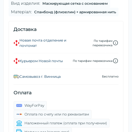
Вид изделия:
Маскирующая сетка с основанием
Матеріал:
Спанбонд (флизелин) + армированная нить
Доставка
Новая почта отделение и
По тарифам
почтомат
перевозчика
Курьером Новой почты
По тарифам перевозчика
Самовывоз г. Винница
Бесплатно
Оплата
WayForPay
Оплата по счету или по реквизитам
Наложенный платеж (оплата при получении)
Наличными (самовывоз)