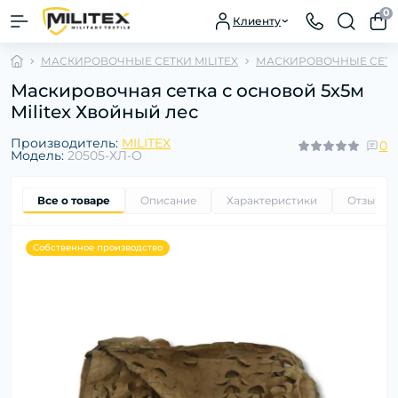
0
Клиенту
МАСКИРОВОЧНЫЕ СЕТКИ MILITEX
МАСКИРОВОЧНЫЕ СЕТКИ
Маскировочная сетка с основой 5х5м
Militex Хвойный лес
Производитель:
MILITEX
0
Модель:
20505-ХЛ-О
Все о товаре
Описание
Характеристики
Отзывы
Собственное производство