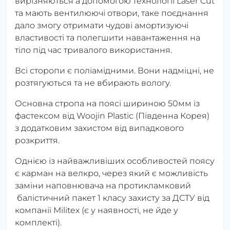
вирізняються а допомогою технології Laser Cut
та мають вентилюючі отвори, таке поєднання
дало змогу отримати чудові амортизуючі
властивості та полегшити навантаження на
тіло під час тривалого використання.
Всі сторопи є поліамідними. Вони надміцні, не
розтягуються та не вбирають вологу.
Основна стропа на поясі шириною 50мм із
фастексом від Woojin Plastic (Південна Корея)
з додатковим захистом від випадкового
розкриття.
Однією із найважливіших особливостей поясу
є карман на велкро, через який є можливість
заміни наповнювача на протикламковий
балістичний пакет 1 класу захисту за ДСТУ від
компанії Militex (є у наявності, не йде у
комплекті).