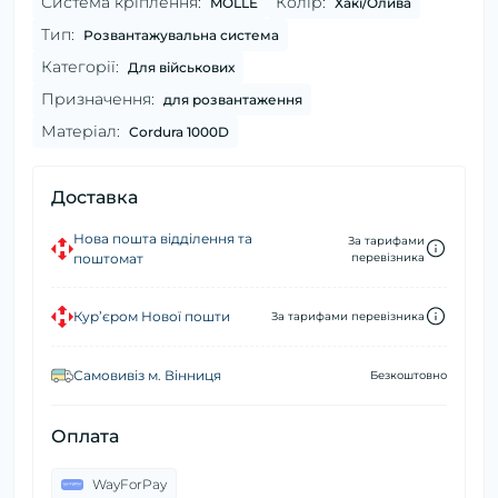
Система кріплення:
Колір:
MOLLE
Хакі/Олива
Тип:
Розвантажувальна система
Категорії:
Для військових
Призначення:
для розвантаження
Матеріал:
Cordura 1000D
Доставка
Нова пошта відділення та
За тарифами
поштомат
перевізника
Кур’єром Нової пошти
За тарифами перевізника
Самовивіз м. Вінниця
Безкоштовно
Оплата
WayForPay