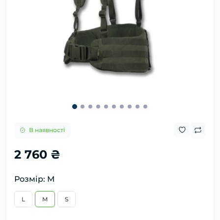
В наявності
2 760 ₴
Розмір: M
L
M
S