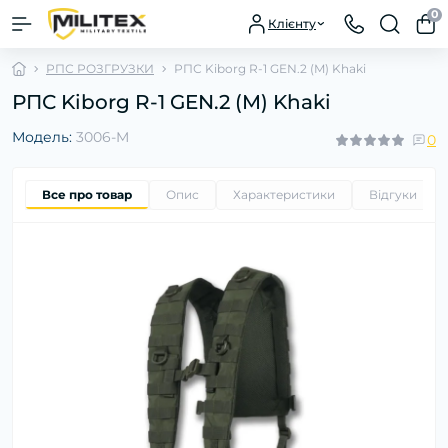
0
Клієнту
РПС РОЗГРУЗКИ
РПС Kiborg R-1 GEN.2 (M) Khaki
РПС Kiborg R-1 GEN.2 (M) Khaki
Модель:
3006-M
0
Все про товар
Опис
Характеристики
Відгуки
0