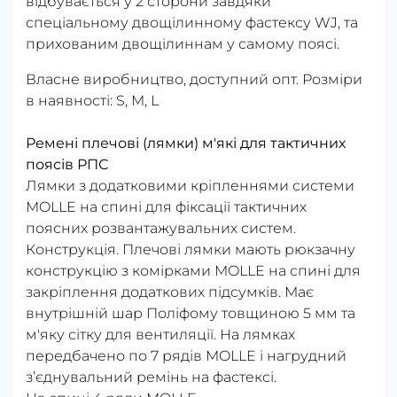
відбувається у 2 сторони завдяки
спеціальному двощілинному фастексу WJ, та
прихованим двощілиннам у самому поясі.
Власне виробництво, доступний опт. Розміри
в наявності: S, M, L
Ремені плечові (лямки) м'які для тактичних
поясів РПС
Лямки з додатковими кріпленнями системи
MOLLE на спині для фіксації тактичних
поясних розвантажувальних систем.
Конструкція. Плечові лямки мають рюкзачну
конструкцію з комірками MOLLE на спині для
закріплення додаткових підсумків. Має
внутрішній шар Поліфому товщиною 5 мм та
м'яку сітку для вентиляції. На лямках
передбачено по 7 рядів MOLLE і нагрудний
з’єднувальний ремінь на фастексі.