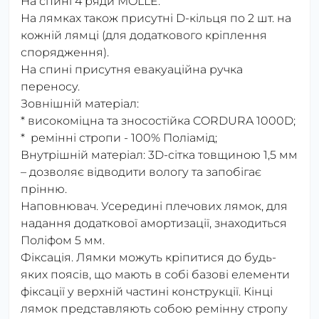
На спині 4 ряди MOLLE.
На лямках також присутні D-кільця по 2 шт. на
кожній лямці (для додаткового кріплення
спорядження).
На спині присутня евакуаційна ручка
переносу.
Зовнішній матеріал:
* високоміцна та зносостійка CORDURA 1000D;
* ремінні стропи - 100% Поліамід;
Внутрішній матеріал: 3D-сітка товщиною 1,5 мм
– дозволяє відводити вологу та запобігає
прінню.
Наповнювач. Усередині плечових лямок, для
надання додаткової амортизації, знаходиться
Поліфом 5 мм.
Фіксація. Лямки можуть кріпитися до будь-
яких поясів, що мають в собі базові елементи
фіксації у верхній частині конструкції. Кінці
лямок представляють собою ремінну стропу