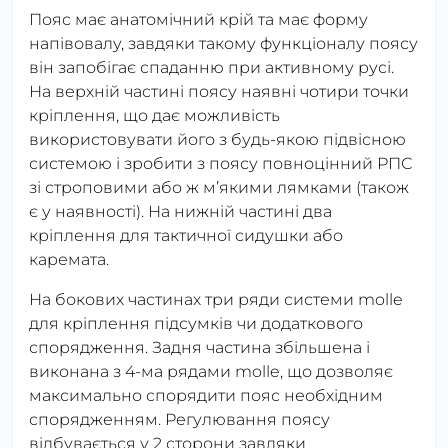
Пояс має анатомічний крій та має форму
напівовалу, завдяки такому функціоналу поясу
він запобігає спаданню при активному русі.
На верхній частині поясу наявні чотири точки
кріплення, що дає можливість
використовувати його з будь-якою підвісною
системою і зробити з поясу повноцінний РПС
зі строповими або ж мʼякими лямками (також
є у наявності). На нижній частині два
кріплення для тактичної сидушки або
каремата.
На бокових частинах три ряди системи molle
для кріплення підсумків чи додаткового
спорядження. Задня частина збільшена і
виконана з 4-ма рядами molle, що дозволяє
максимально спорядити пояс необхідним
спорядженням. Регулювання поясу
відбувається у 2 сторони завдяки