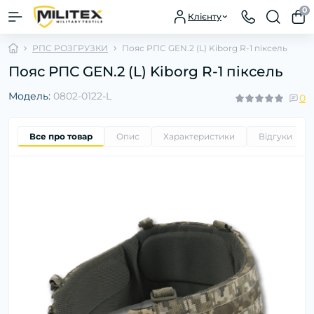
0
Клієнту
РПС РОЗГРУЗКИ
Пояс РПС GEN.2 (L) Kiborg R-1 піксель
Пояс РПС GEN.2 (L) Kiborg R-1 піксель
Модель:
0802-0122-L
0
Все про товар
Опис
Характеристики
Відгуки
0