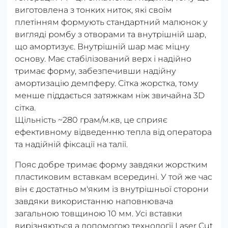
виготовлена з тонких ниток, які своїм
плетінням формують стандартний малюнок у
вигляді ромбу з отворами та внутрішній шар,
що амортизує. Внутрішній шар має міцну
основу. Має стабілізований верх і надійно
тримає форму, забезпечивши надійну
амортизацію демпферу. Сітка жорстка, тому
менше піддається затяжкам ніж звичайна 3D
сітка.
Щільність ~280 грам/м.кв, це сприяє
ефективному відведенню тепла від оператора
та надійній фіксації на талії.
Пояс добре тримає форму завдяки жорстким
пластиковим вставкам всередині. У той же час
він є достатньо м'яким із внутрішньої сторони
завдяки використанню наповнювача
загальною товщиною 10 мм. Усі вставки
вирізняються а допомогою технології Laser Cut