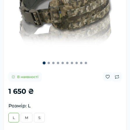
В наявності
1 650 ₴
Розмір: L
L
M
S