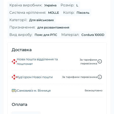
Країна виробник:
Розмір:
Україна
L
Система кріплення:
Колір:
MOLLE
Піксель
Категорії:
Для військових
Призначення:
для розвантаження
Вид виробу:
Матеріал:
Пояс для РПС
Cordura 1000D
Доставка
Нова пошта відділення та
За тарифами
поштомат
перевізника
Кур’єром Нової пошти
За тарифами перевізника
Самовивіз м. Вінниця
Безкоштовно
Оплата