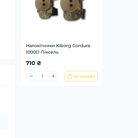
Налокітники Kiborg Cordura
1000D Піксель
710 ₴
До кошика