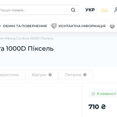
УКР
Пошук товарів...
РУС
ОБМІН ТА ПОВЕРНЕННЯ
КОНТАКТНА ІНФОРМАЦІЯ
ки Kiborg Cordura 1000D Піксель
ra 1000D Піксель
теристики
Відгуки
Питання
0
0
В наявності
710 ₴