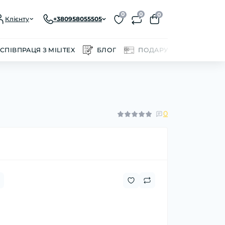
0
0
0
Клієнту
+380958055505
СПІВПРАЦЯ З MILITEX
БЛОГ
ПОДАРУНКОВІ СЕРТИФІ
0