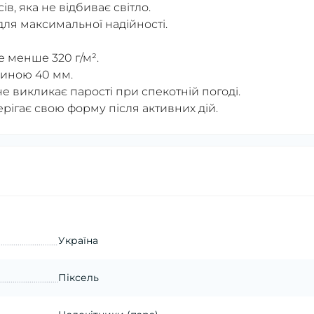
в, яка не відбиває світло.
для максимальної надійності.
е менше 320 г/м².
риною 40 мм.
 не викликає парості при спекотній погоді.
рігає свою форму після активних дій.
Україна
Піксель