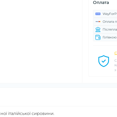
Оплата
WayForP
Оплата п
Післяпла
Готівкою
С
С
К
з
ної італійської сировини.