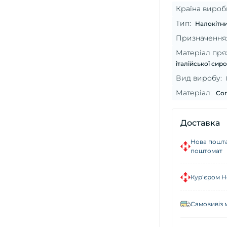
Країна вироб
Тип:
Налокітни
Призначення
Матеріал пря
італійської сир
Вид виробу:
Матеріал:
Cor
Доставка
Нова пошта
поштомат
Кур’єром Н
Самовивіз 