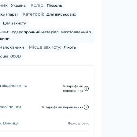
ник:
Колір:
Україна
Піксель
Категорії:
ки (пара)
Для військових
:
Для захисту
жки:
Ударопрочний матеріал, виготовлений з
овини
Місце захисту:
Налокітники
Лікоть
dura 1000D
 відділення та
За тарифами
перевізника
ової пошти
За тарифами перевізника
м. Вінниця
Безкоштовно