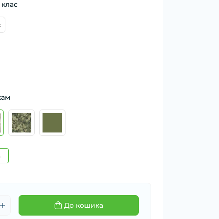
 клас
с
кам
а
До кошика