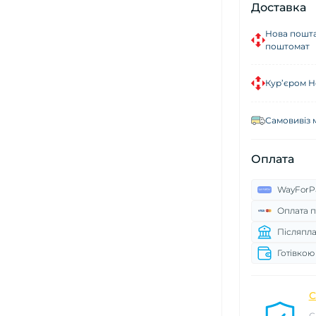
Доставка
Нова пошта
поштомат
Кур’єром Н
Самовивіз 
Оплата
WayForP
Оплата п
Післяпла
Готівкою
С
С