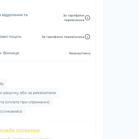
 відділення та
За тарифами
перевізника
ової пошти
За тарифами перевізника
м. Вінниця
Безкоштовно
ay
о рахунку або за реквізитами
та (оплата при отриманні)
 (сомовивіз)
лужба підтримки
лужба підтримки клієнтів