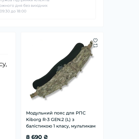
ожного дня без вихідних
 09:30 до 18:00
су,
Модульний пояс для РПС
Kiborg R-3 GEN.2 (L) з
балістикою 1 класу, мультикам
8 690 ₴