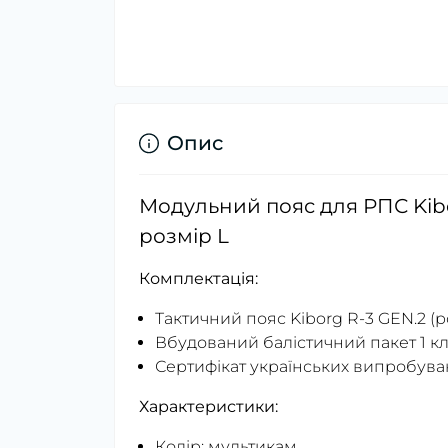
Опис
Модульний пояс для РПС Kibor
розмір L
Комплектація:
Тактичний пояс Kiborg R-3 GEN.2 (
Вбудований балістичний пакет 1 кла
Сертифікат українських випробува
Характеристики:
Колір: мультикам