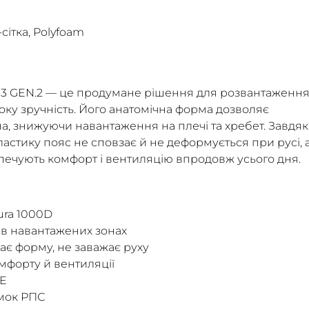
сітка, Polyfoam
-3 GEN.2 — це продумане рішення для розвантаження
соку зручність. Його анатомічна форма дозволяє
на, знижуючи навантаження на плечі та хребет. Завдя
астику пояс не сповзає й не деформується при русі, 
зпечують комфорт і вентиляцію впродовж усього дня.
ura 1000D
 в навантажених зонах
є форму, не заважає руху
омфорту й вентиляції
LE
ямок РПС