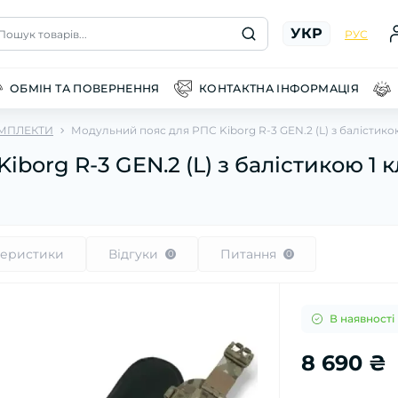
УКР
Пошук товарів...
РУС
ОБМІН ТА ПОВЕРНЕННЯ
КОНТАКТНА ІНФОРМАЦІЯ
МПЛЕКТИ
Модульний пояс для РПС Kiborg R-3 GEN.2 (L) з балістико
borg R-3 GEN.2 (L) з балістикою 1 
теристики
Відгуки
Питання
0
0
В наявності
8 690 ₴