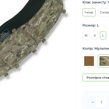
Клас захисту: 1
1 клас
2 кла
Розмір: L
M
S
L
Колір: Мульти
Розмірна сітк