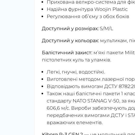
Прихована велкро-система для фік
Надійна фурнітура Woojin Plastic
Регулювання об’єму з обох боків
Доступний у розмірах:
S/M/L
Доступний у кольорах:
мультикам, пік
Балістичний захист:
м’які пакети Mil
пістолетних куль та уламків.
Легкі, гнучкі, водостійкі.
Виготовлені методом лазерної порі
Відповідають вимогам ДСТУ 8782:201
Також наші балістичні пакети 1 кл
стандарту NATO STANAG V-50, за я
606,6 м/с. Вироби забезпечують дод
передбачених вимогами ДСТУ і STA
вражаючих елементів.
Kiborg R-3 GEN.2
— це модульний поя