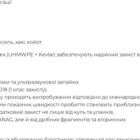
сації
сель, хакі, койот
itex (UHMWPE + Kevlar) забезпечують надійний захист в
зки та ультразвукової запайки.
8 (1 клас захисту).
асу проходять випробування відповідно до міжнародн
ким показник швидкості пробиття становить приблизн
атковий захист не лише від куль та уламків,
NAG, але й від дрібних фрагментів та вторинних
с із вбудованою балістикою, створений для захисникі