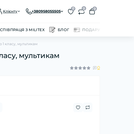
0
0
0
Клієнту
+380958055505
СПІВПРАЦЯ З MILITEX
БЛОГ
ПОДАРУНКОВІ СЕРТИФІ
ю 1 класу, мультикам
класу, мультикам
0