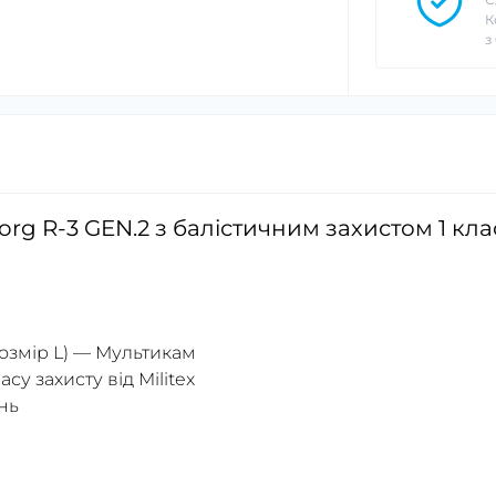
К
з
g R-3 GEN.2 з балістичним захистом 1 кла
розмір L) — Мультикам
су захисту від Militex
нь