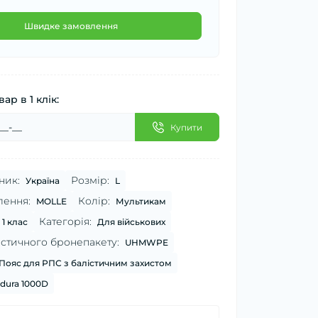
Швидке замовлення
ар в 1 клік:
Купити
ник:
Розмір:
Україна
L
лення:
Колір:
MOLLE
Мультикам
Категорія:
1 клас
Для військових
істичного бронепакету:
UHMWPE
Пояс для РПС з балістичним захистом
dura 1000D