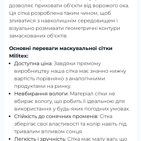
дозволяє приховати об'єкти від ворожого ока.
Ця сітка розроблена таким чином, щоб
зливатися з навколишнім середовищем і
візуально розмивати геометричні контури
замаскованих об'єктів.
Основні переваги маскувальної сітки
Militex:
Доступна ціна
: Завдяки прямому
виробництву наша сітка має значно нижчу
вартість порівняно з аналогічними
продуктами на ринку.
Невбирання вологи
: Матеріал сітки не
вбирає вологу, що робить її ідеальною для
використання у будь-яких погодних умовах.
Стійкість до сонячних променів
: Сітка
зберігає свої властивості та колір навіть під
тривалим впливом сонця.
Легкість і зручність
: Сітка має малу вагу, що