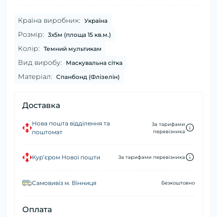
Країна виробник:
Україна
Розмір:
3х5м (площа 15 кв.м.)
Колір:
Темний мультикам
Вид виробу:
Маскувальна сітка
Матеріал:
Спанбонд (Флізелін)
Доставка
Нова пошта відділення та
За тарифами
поштомат
перевізника
Кур’єром Нової пошти
За тарифами перевізника
Самовивіз м. Вінниця
Безкоштовно
Оплата