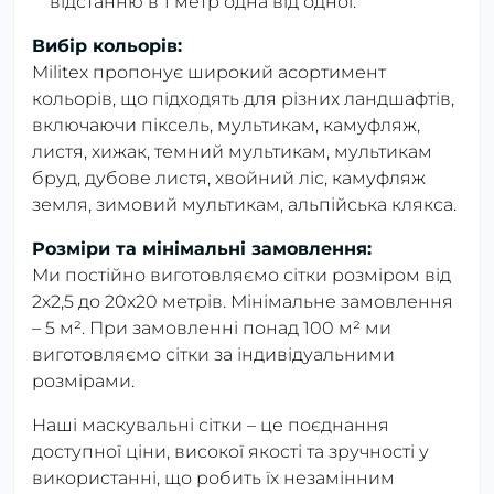
відстанню в 1 метр одна від одної.
Вибір кольорів:
Militex пропонує широкий асортимент
кольорів, що підходять для різних ландшафтів,
включаючи піксель, мультикам, камуфляж,
листя, хижак, темний мультикам, мультикам
бруд, дубове листя, хвойний ліс, камуфляж
земля, зимовий мультикам, альпійська клякса.
Розміри та мінімальні замовлення:
Ми постійно виготовляємо сітки розміром від
2х2,5 до 20х20 метрів. Мінімальне замовлення
– 5 м². При замовленні понад 100 м² ми
виготовляємо сітки за індивідуальними
розмірами.
Наші маскувальні сітки – це поєднання
доступної ціни, високої якості та зручності у
використанні, що робить їх незамінним