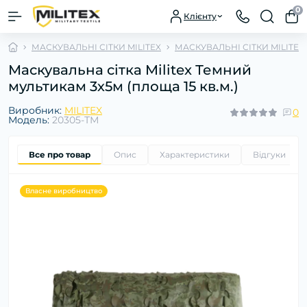
0
Клієнту
МАСКУВАЛЬНІ СІТКИ MILITEX
МАСКУВАЛЬНІ СІТКИ MILITE
Маскувальна сітка Militex Темний
мультикам 3х5м (площа 15 кв.м.)
Виробник:
MILITEX
0
Модель:
20305-ТМ
Все про товар
Опис
Характеристики
Відгуки
0
Власне виробництво