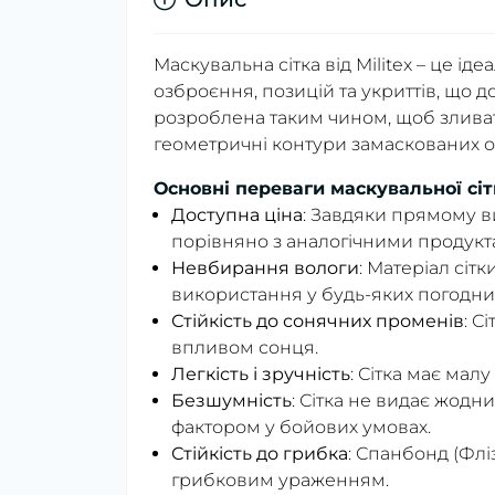
Маскувальна сітка від Militex – це і
озброєння, позицій та укриттів, що д
розроблена таким чином, щоб злива
геометричні контури замаскованих об
Основні переваги маскувальної сітк
Доступна ціна
: Завдяки прямому в
порівняно з аналогічними продукт
Невбирання вологи
: Матеріал сіт
використання у будь-яких погодни
Стійкість до сонячних променів
: С
впливом сонця.
Легкість і зручність
: Сітка має мал
Безшумність
: Сітка не видає жодн
фактором у бойових умовах.
Стійкість до грибка
: Спанбонд (Фліз
грибковим ураженням.