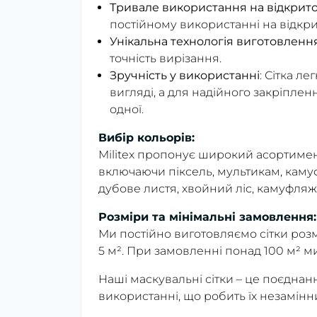
Тривале використання на відкрито
постійному використанні на відкри
Унікальна технологія виготовленн
точність вирізання.
Зручність у використанні
: Сітка л
вигляді, а для надійного закріпленн
одної.
Вибір кольорів:
Militex пропонує широкий асортимент
включаючи піксель, мультикам, камуф
дубове листя, хвойний ліс, камуфляж
Розміри та мінімальні замовлення:
Ми постійно виготовляємо сітки розм
5 м². При замовленні понад 100 м² м
Наші маскувальні сітки – це поєднання
використанні, що робить їх незамін