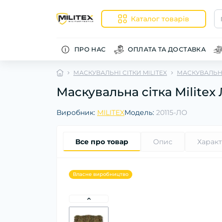
Каталог товарів
ПРО НАС
ОПЛАТА ТА ДОСТАВКА
МАСКУВАЛЬНІ СІТКИ MILITEX
МАСКУВАЛЬНІ
Маскувальна сітка Militex 
Виробник:
MILITEX
Модель:
20115-ЛО
Все про товар
Опис
Харак
Власне виробництво