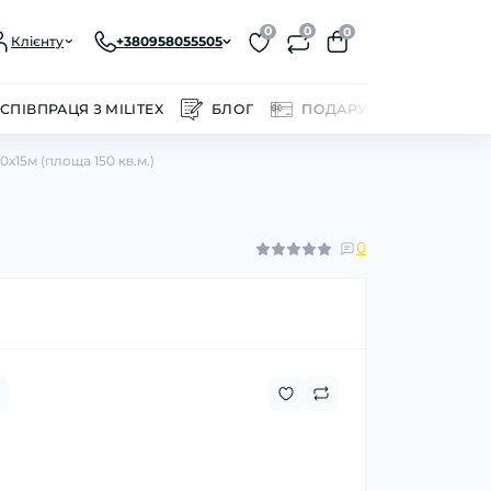
0
0
0
Клієнту
+380958055505
СПІВПРАЦЯ З MILITEX
БЛОГ
ПОДАРУНКОВІ СЕРТИФІ
0х15м (площа 150 кв.м.)
0