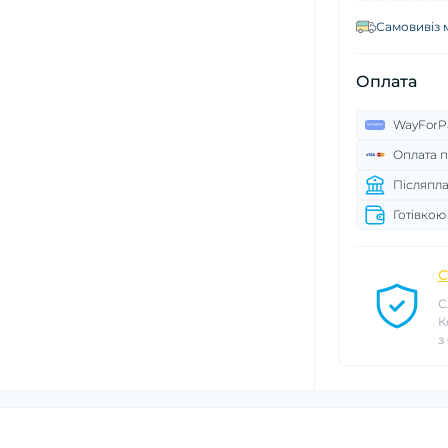
Самовивіз 
Оплата
WayForP
Оплата п
Післяпла
Готівкою
С
С
К
з