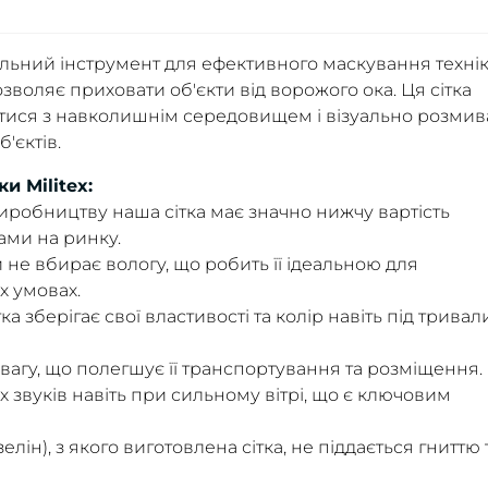
деальний інструмент для ефективного маскування технік
озволяє приховати об'єкти від ворожого ока. Ця сітка
тися з навколишнім середовищем і візуально розмив
'єктів.
и Militex:
иробництву наша сітка має значно нижчу вартість
ами на ринку.
ки не вбирає вологу, що робить її ідеальною для
х умовах.
ітка зберігає свої властивості та колір навіть під трива
у вагу, що полегшує її транспортування та розміщення.
их звуків навіть при сильному вітрі, що є ключовим
елін), з якого виготовлена сітка, не піддається гниттю 