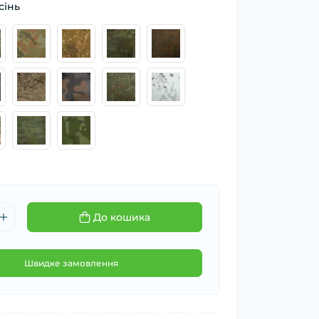
сінь
До кошика
Швидке замовлення