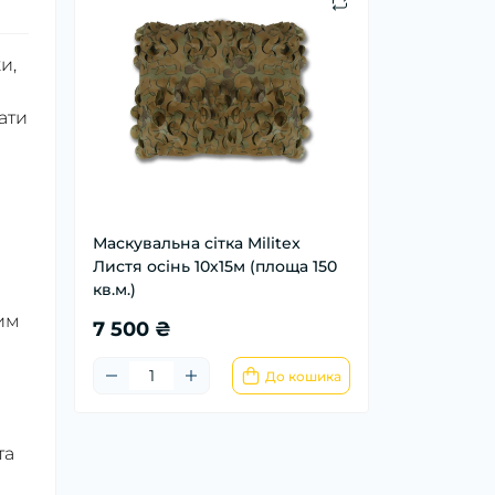
и,
ати
Маскувальна сітка Militex
Листя осінь 10х15м (площа 150
кв.м.)
лим
7 500 ₴
До кошика
та