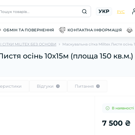
УКР
Пошук товарів...
РУС
ОБМІН ТА ПОВЕРНЕННЯ
КОНТАКТНА ІНФОРМАЦІЯ
 СІТКИ MILITEX БЕЗ ОСНОВИ
Маскувальна сітка Militex Листя осінь 1
Листя осінь 10х15м (площа 150 кв.м.)
теристики
Відгуки
Питання
0
0
В наявності
7 500 ₴