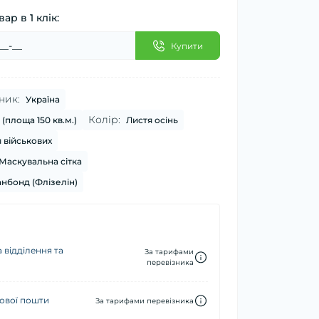
ар в 1 клік:
Купити
ник:
Україна
Колір:
 (площа 150 кв.м.)
Листя осінь
 військових
Маскувальна сітка
нбонд (Флізелін)
 відділення та
За тарифами
перевізника
ової пошти
За тарифами перевізника