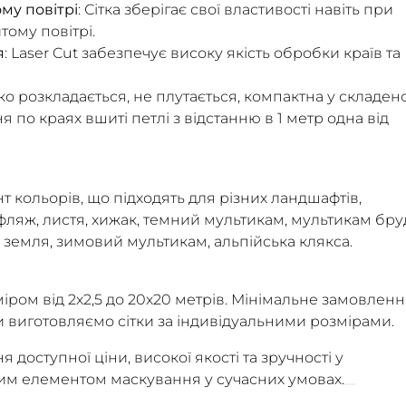
му повітрі
: Сітка зберігає свої властивості навіть при
тому повітрі.
я
: Laser Cut забезпечує високу якість обробки країв та
егко розкладається, не плутається, компактна у складе
я по краях вшиті петлі з відстанню в 1 метр одна від
 кольорів, що підходять для різних ландшафтів,
ляж, листя, хижак, темний мультикам, мультикам бру
 земля, зимовий мультикам, альпійська клякса.
іром від 2х2,5 до 20х20 метрів. Мінімальне замовленн
и виготовляємо сітки за індивідуальними розмірами.
 доступної ціни, високої якості та зручності у
ним елементом маскування у сучасних умовах.