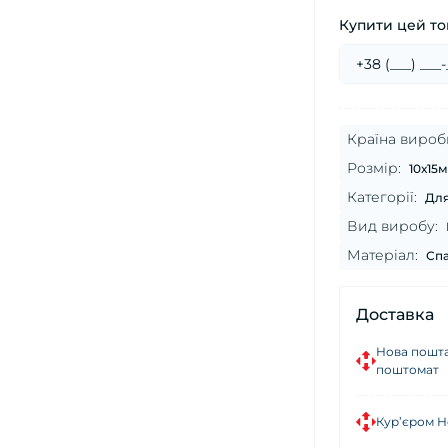
Купити цей тов
Країна вироб
Розмір:
10х15м
Категорії:
Для
Вид виробу:
Матеріал:
Спа
Доставка
Нова пошта
поштомат
Кур’єром Н