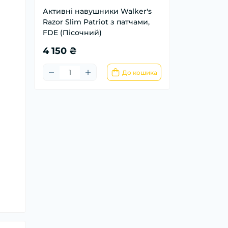
Активні навушники Walker's
Razor Slim Patriot з патчами,
FDE (Пісочний)
4 150 ₴
До кошика