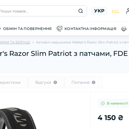
УКР
Пошук товарів...
РУС
ОБМІН ТА ПОВЕРНЕННЯ
КОНТАКТНА ІНФОРМАЦІЯ
ИКИ ТА БЕРУШІ
Активні навушники Walker's Razor Slim Patriot з па
s Razor Slim Patriot з патчами, FDE
теристики
Відгуки
Питання
3
0
В наявності
4 150 ₴