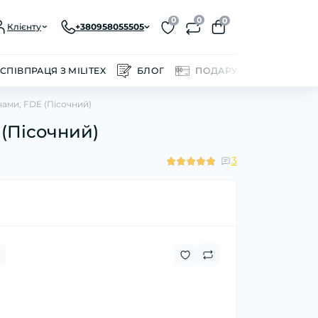
0
0
0
Клієнту
+380958055505
СПІВПРАЦЯ З MILITEX
БЛОГ
ПОДАРУНКОВІ СЕРТИФІ
тчами, FDE (Пісочний)
 (Пісочний)
3