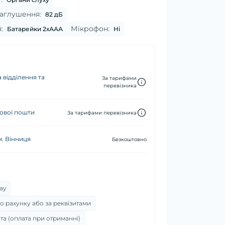
аглушення:
82 дБ
:
Мікрофон:
Батарейки 2хААА
Ні
 відділення та
За тарифами
перевізника
ової пошти
За тарифами перевізника
м. Вінниця
Безкоштовно
ay
о рахунку або за реквізитами
та (оплата при отриманні)