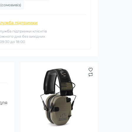
 (сомовивіз)
лужба підтримки
лужба підтримки клієнтів
ожного дня без вихідних
 09:30 до 18:00
 для