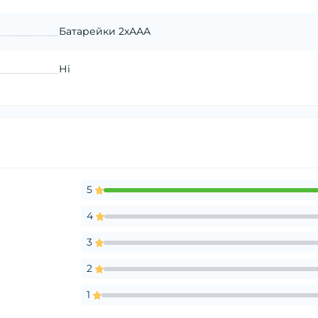
Батарейки 2хААА
Ні
5
4
3
2
1