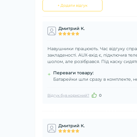
+ Додати відгук
Дмитрий К.
Навушники працюють. Час відгуку справд
закладеності. AUX-вхід є, підключив т
шолом, але розібрався. Під каску сидя
Переваги товару:
+
Батарейки шли сразу в комплекте, н
Відгук був корисний?
0
Дмитрий К.