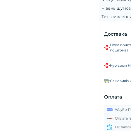
Рівень шумоз
Тип живлення
Доставка
Нова пошта
поштомат
Кур’єром Н
Самовивіз 
Оплата
WayForP
Оплата п
Післяпла