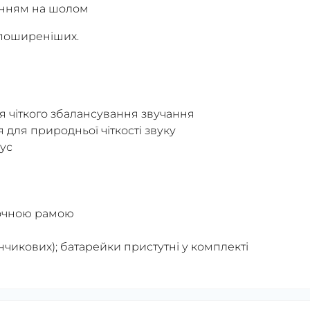
ленням на шолом
апоширеніших.
ля чіткого збалансування звучання
 для природньої чіткості звуку
ус
лочною рамою
нчикових); батарейки пристутні у комплекті