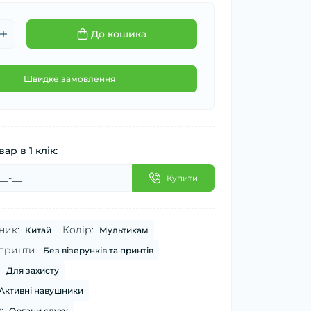
До кошика
Швидке замовлення
ар в 1 клік:
Купити
ник:
Колір:
Китай
Мультикам
принти:
Без візерунків та принтів
:
Для захисту
Активні навушники
:
Органи слуху