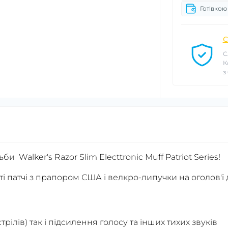
Готівкою
С
С
К
з
и Walker's Razor Slim Electtronic Muff Patriot Series!
ті патчі з прапором США і велкро-липучки на оголов'ї
трілів) так і підсилення голосу та інших тихих звуків