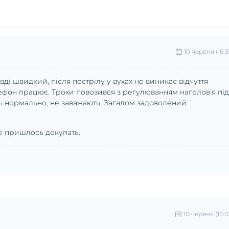
10 червня (16:3
і швидкий, після пострілу у вухах не виникає відчуття
елефон працює. Трохи повозився з регулюванням наголов’я під
ть нормально, не заважають. Загалом задоволений.
е пришлось докупать.
10 червня (15:0