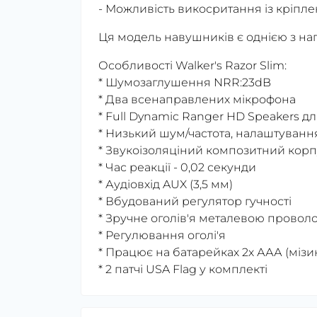
- Можливість викосритання із кріп
Ця модель навушників є однією з н
Особливості Walker's Razor Slim:
* Шумозаглушення NRR:23dB
* Два всенаправлених мікрофона
* Full Dynamic Ranger HD Speakers д
* Низький шум/частота, налаштування
* Звукоізоляціний композитний корп
* Час реакції - 0,02 секунди
* Аудіовхід AUX (3,5 мм)
* Вбудований регулятор гучності
* Зручне оголів'я металевою прово
* Регулювання оголі'я
* Працює на батарейках 2х ААА (мізи
* 2 патчі USA Flag у комплекті