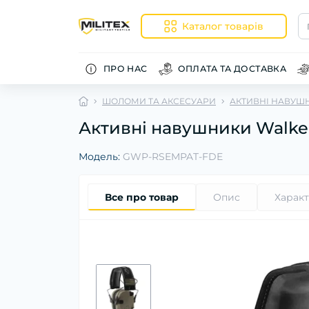
Каталог товарів
ПРО НАС
ОПЛАТА ТА ДОСТАВКА
ШОЛОМИ ТА АКСЕСУАРИ
АКТИВНІ НАВУШН
Активні навушники Walker'
Модель:
GWP-RSEMPAT-FDE
Все про товар
Опис
Харак