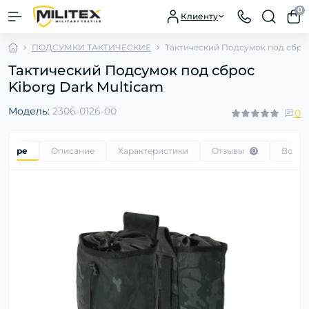
0
Клиенту
ПОДСУМКИ ТАКТИЧЕСКИЕ
Тактический Подсумок под сброс
Тактический Подсумок под сброс
Kiborg Dark Multicam
Модель:
2306-0126-00
0
товаре
Описание
Характеристики
Отзывы
Вопр
0