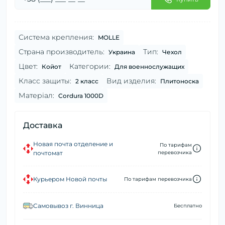
Система крепления:
MOLLE
Страна производитель:
Тип:
Украина
Чехол
Цвет:
Категории:
Койот
Для военнослужащих
Класс защиты:
Вид изделия:
2 класс
Плитоноска
Матеріал:
Cordura 1000D
Доставка
Новая почта отделение и
По тарифам
почтомат
перевозчика
Курьером Новой почты
По тарифам перевозчика
Самовывоз г. Винница
Бесплатно