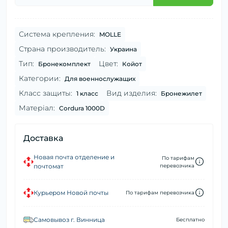
Система крепления:
MOLLE
Страна производитель:
Украина
Тип:
Цвет:
Бронекомплект
Койот
Категории:
Для военнослужащих
Класс защиты:
Вид изделия:
1 класс
Бронежилет
Матеріал:
Cordura 1000D
Доставка
Новая почта отделение и
По тарифам
почтомат
перевозчика
Курьером Новой почты
По тарифам перевозчика
Самовывоз г. Винница
Бесплатно