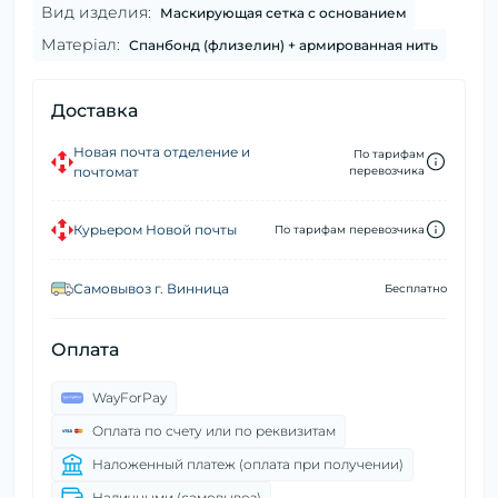
Вид изделия:
Маскирующая сетка с основанием
Матеріал:
Спанбонд (флизелин) + армированная нить
Доставка
Новая почта отделение и
По тарифам
почтомат
перевозчика
Курьером Новой почты
По тарифам перевозчика
Самовывоз г. Винница
Бесплатно
Оплата
WayForPay
Оплата по счету или по реквизитам
Наложенный платеж (оплата при получении)
Наличными (самовывоз)