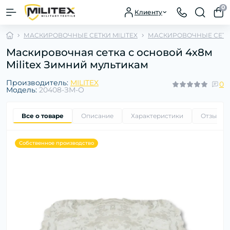
0
Клиенту
МАСКИРОВОЧНЫЕ СЕТКИ MILITEX
МАСКИРОВОЧНЫЕ СЕТКИ
Маскировочная сетка с основой 4х8м
Militex Зимний мультикам
Производитель:
MILITEX
0
Модель:
20408-ЗМ-О
Все о товаре
Описание
Характеристики
Отзывы
Собственное производство