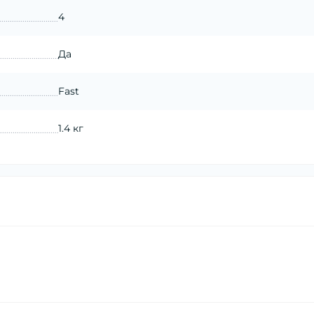
4
Да
Fast
1.4 кг