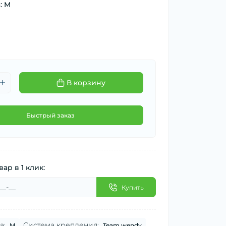
: M
В корзину
Быстрый заказ
вар в 1 клик:
Купить
а:
Система крепления:
M
Team wendy