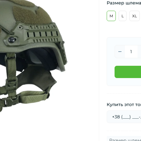
Размер шлема
M
L
XL
Купить этот то
Размер шлем