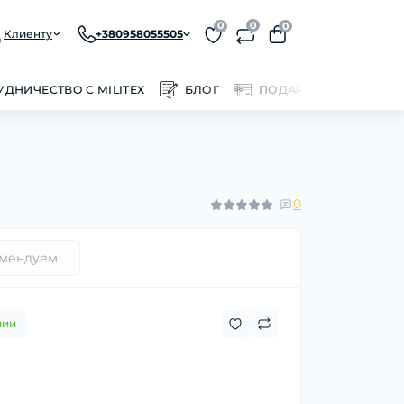
0
0
0
Клиенту
+380958055505
УДНИЧЕСТВО С MILITEX
БЛОГ
ПОДАРОЧНЫЕ СЕРТИ
0
мендуем
чии