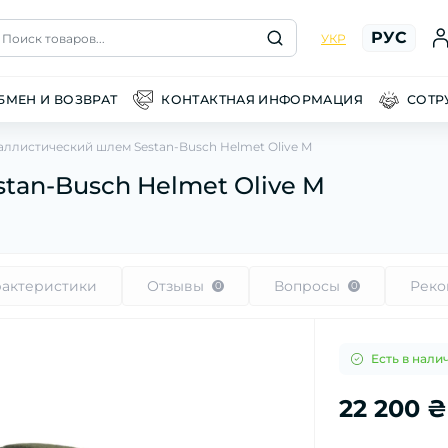
РУС
Поиск товаров...
УКР
БМЕН И ВОЗВРАТ
КОНТАКТНАЯ ИНФОРМАЦИЯ
СОТР
аллистический шлем Sestan-Busch Helmet Olive M
tan-Busch Helmet Olive M
рактеристики
Отзывы
Вопросы
Реко
0
0
Есть в нали
22 200 ₴