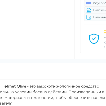
WayForP
Наложен
Наличны
С
С
К
с
 Helmet Olive
- это высокотехнологичное средство
тельных условий боевых действий. Произведенный в
е материалы и технологии, чтобы обеспечить надеж
вателя.