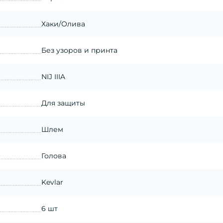
Хаки/Олива
Без узоров и принта
NIJ IIIA
Для защиты
Шлем
Голова
Kevlar
6 шт