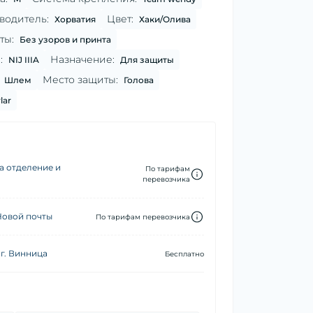
водитель:
Цвет:
Хорватия
Хаки/Олива
ты:
Без узоров и принта
:
Назначение:
NIJ IIIA
Для защиты
Место защиты:
Шлем
Голова
lar
а отделение и
По тарифам
перевозчика
Новой почты
По тарифам перевозчика
г. Винница
Бесплатно