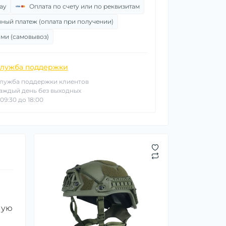
ay
Оплата по счету или по реквизитам
ный платеж (оплата при получении)
ми (самовывоз)
лужба поддержки
лужба поддержки клиентов
аждый день без выходных
 09:30 до 18:00
ную