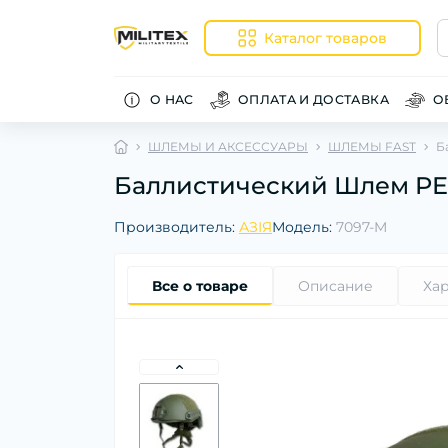
Каталог товаров
О НАС
ОПЛАТА И ДОСТАВКА
О
ШЛЕМЫ И АКСЕССУАРЫ
ШЛЕМЫ FAST
Б
Баллистический Шлем PE F
Производитель:
АЗІЯ
Модель:
7097-M
Все о товаре
Описание
Ха