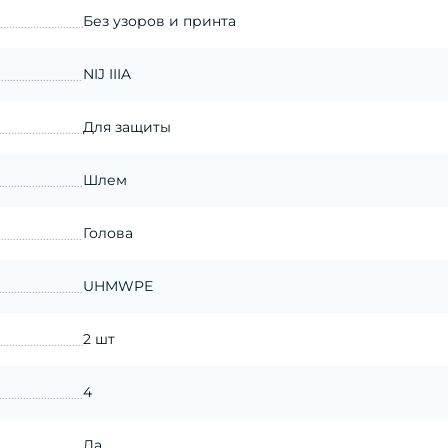
Без узоров и принта
NIJ IIIA
Для защиты
Шлем
Голова
UHMWPE
2 шт
4
Да