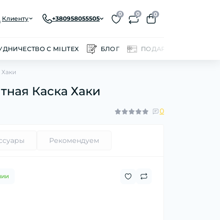
0
0
0
Клиенту
+380958055505
УДНИЧЕСТВО С MILITEX
БЛОГ
ПОДАРОЧНЫЕ СЕРТИ
 Хаки
тная Каска Хаки
0
ссуары
Рекомендуем
чии