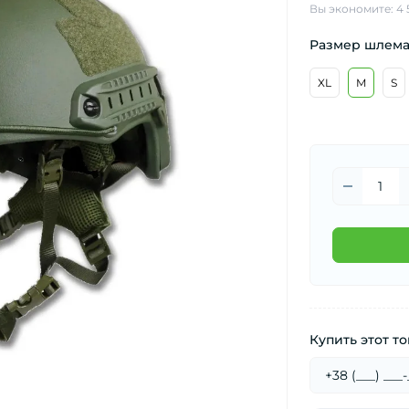
Вы экономите:
4 
Размер шлема
XL
M
S
Купить этот то