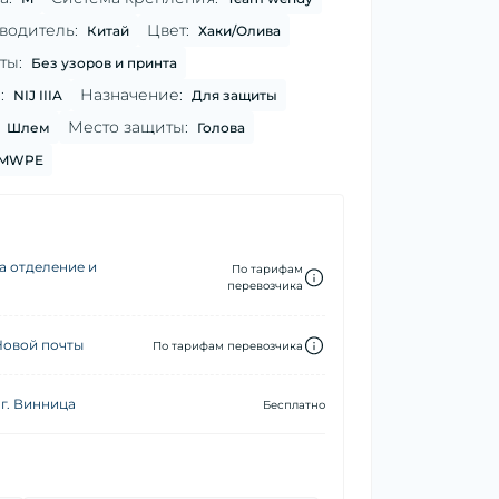
для шлема
водитель:
Цвет:
Китай
Хаки/Олива
Fast\Mich
GEN.4
ты:
Без узоров и принта
:
Назначение:
NIJ IIIA
Для защиты
Место защиты:
Шлем
Голова
MWPE
а отделение и
По тарифам
перевозчика
Новой почты
По тарифам перевозчика
г. Винница
Бесплатно