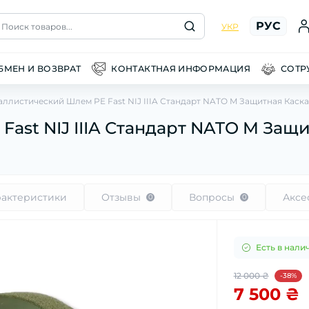
РУС
Поиск товаров...
УКР
БМЕН И ВОЗВРАТ
КОНТАКТНАЯ ИНФОРМАЦИЯ
СОТР
аллистический Шлем PE Fast NIJ IIIA Стандарт NATO M Защитная Каска
ast NIJ IIIA Стандарт NATO M Защи
рактеристики
Отзывы
Вопросы
Аксе
0
0
Есть в нали
12 000 ₴
-38%
7 500 ₴