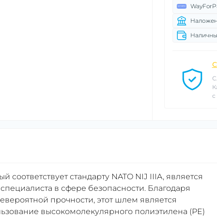
WayForP
Наложен
Наличны
С
С
К
с
й соответствует стандарту NATO NIJ IIIA, является
пециалиста в сфере безопасности. Благодаря
 невероятной прочности, этот шлем является
льзование высокомолекулярного полиэтилена (PE)