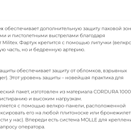
ex
обеспечивает дополнительную защиту паховой зо
ми и пистолетными выстрелами благодаря
т Militex. Фартук крепится с помощью липучки (велкр
ую часть, но и бедренную артерию.
 защиты обеспечивает защиту от обломков, взрывных
ger). Этот уровень защиты – новейшая практика для
еский пакет, изготовлен из материала CORDURA 1000
 истиранию и высоким нагрузкам.
вляется с помощью велкро-панели, расположенной
фиксировать его на любой плитоноске или бронежилет
ти у нас). Впереди есть система MOLLE для креплен
апросу оператора.