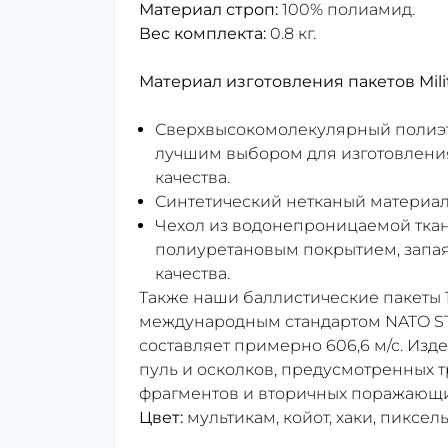
Материал строп:
100% полиамид.
Вес комплекта:
0.8 кг.
Материал изготовления пакетов Mili
Сверхвысокомолекулярный полиэ
лучшим выбором для изготовления
качества.
Синтетический нетканый материал
Чехол из водонепроницаемой ткани
полиуретановым покрытием, запая
качества.
Также наши баллистические пакеты 1
международным стандартом NATO STA
составляет примерно 606,6 м/с. Изд
пуль и осколков, предусмотренных 
фрагментов и вторичных поражающи
Цвет:
мультикам, койот, хаки, пиксель