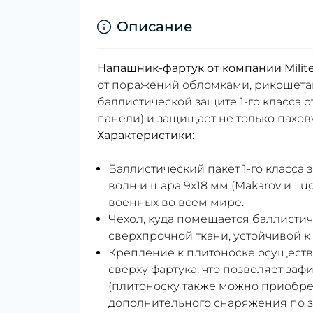
Описание
Напашник-фартук от компании Milit
от поражений обломками, рикошета
баллистической защите 1-го класса о
панели) и защищает не только пахов
Характеристики:
Баллистический пакет 1-го класса
волн и шара 9x18 мм (Makarov и Lu
военных во всем мире.
Чехол, куда помещается баллистич
сверхпрочной ткани, устойчивой к
Крепление к плитоноске осущест
сверху фартука, что позволяет за
(плитоноску также можно приобрес
дополнительного снаряжения по з