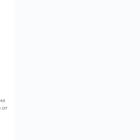
ия
 от