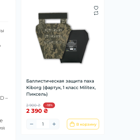
ны
о
Баллистическая защита паха
Kiborg (фартук, 1 класс Militex,
Пиксель)
D –
2 900 ₴
-18%
2 390 ₴
е
В корзину
ия