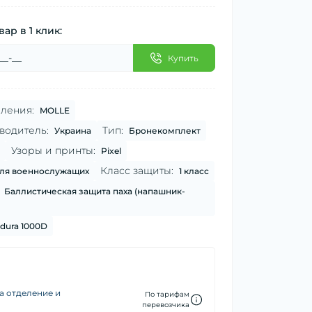
вар в 1 клик:
Купить
ления:
MOLLE
водитель:
Тип:
Украина
Бронекомплект
Узоры и принты:
Pixel
Класс защиты:
ля военнослужащих
1 класс
Баллистическая защита паха (напашник-
dura 1000D
а отделение и
По тарифам
перевозчика