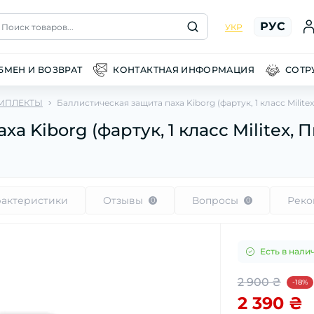
РУС
Поиск товаров...
УКР
БМЕН И ВОЗВРАТ
КОНТАКТНАЯ ИНФОРМАЦИЯ
СОТР
МПЛЕКТЫ
Баллистическая защита паха Kiborg (фартук, 1 класс Milite
а Kiborg (фартук, 1 класс Militex, 
рактеристики
Отзывы
Вопросы
Реко
0
0
Есть в нали
2 900 ₴
-18%
2 390 ₴