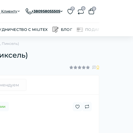
0
0
0
Клиенту
+380958055505
УДНИЧЕСТВО С MILITEX
БЛОГ
ПОДАРОЧНЫЕ СЕРТИ
x, Пиксель)
Пиксель)
0
мендуем
чии