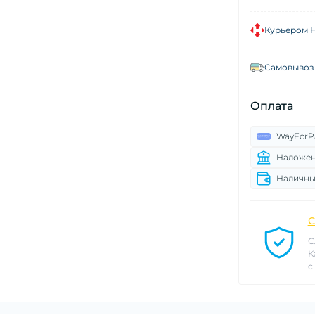
Курьером 
Самовывоз 
Оплата
WayForP
Наложен
Наличны
С
С
К
с