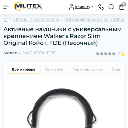
0
Клиенту
ШЛЕМЫ И АКСЕССУАРЫ
АКТИВНЫЕ НАУШНИКИ И БЕРУШ
Активные наушники с универсальным
креплением Walker's Razor Slim
Original Койот, FDE (Песочный)
Модель:
GWP-RSEM-FDE
0
Все о товаре
Описание
Характеристики
Отзывы